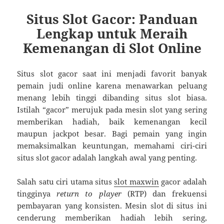
Situs Slot Gacor: Panduan
Lengkap untuk Meraih
Kemenangan di Slot Online
Situs slot gacor saat ini menjadi favorit banyak
pemain judi online karena menawarkan peluang
menang lebih tinggi dibanding situs slot biasa.
Istilah “gacor” merujuk pada mesin slot yang sering
memberikan hadiah, baik kemenangan kecil
maupun jackpot besar. Bagi pemain yang ingin
memaksimalkan keuntungan, memahami ciri-ciri
situs slot gacor adalah langkah awal yang penting.
Salah satu ciri utama situs
slot maxwin
gacor adalah
tingginya
return to player
(RTP) dan frekuensi
pembayaran yang konsisten. Mesin slot di situs ini
cenderung memberikan hadiah lebih sering,