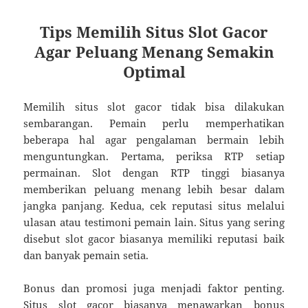
Tips Memilih Situs Slot Gacor
Agar Peluang Menang Semakin
Optimal
Memilih situs slot gacor tidak bisa dilakukan
sembarangan. Pemain perlu memperhatikan
beberapa hal agar pengalaman bermain lebih
menguntungkan. Pertama, periksa RTP setiap
permainan. Slot dengan RTP tinggi biasanya
memberikan peluang menang lebih besar dalam
jangka panjang. Kedua, cek reputasi situs melalui
ulasan atau testimoni pemain lain. Situs yang sering
disebut slot gacor biasanya memiliki reputasi baik
dan banyak pemain setia.
Bonus dan promosi juga menjadi faktor penting.
Situs slot gacor biasanya menawarkan bonus