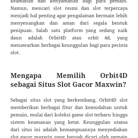
keamanan dan kenyamanan bagi para pemain.
Namun, mencari slot resmi dan slot terpercaya
menjadi hal penting agar pengalaman bermain lebih
menyenangkan dan aman dari segala bentuk
penipuan. Salah satu platform yang sedang naik
daun adalah Orbit4D atau orbit 4d, yang
menawarkan berbagai keunggulan bagi para pecinta
slot.
Mengapa Memilih Orbit4D
sebagai Situs Slot Gacor Maxwin?
Sebagai situs slot yang berkembang, Orbit4D slot
memberikan berbagai fitur dan kemudahan untuk
pemain, mulai dari koleksi game slot terbaru hingga
sistem keamanan yang ketat. Keunggulan utama
dari situs ini adalah kemampuannya menyediakan
slot gacor maxwin yang banyak dicari oleh pemain