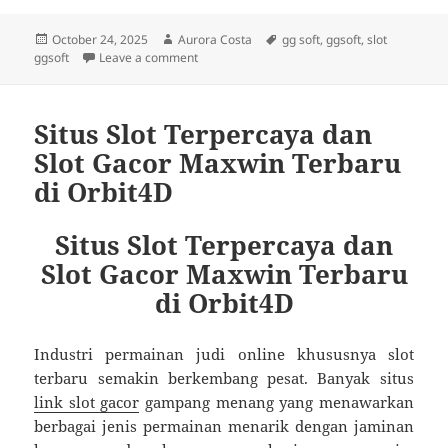
Posted
Author
Tags
October 24, 2025
Aurora Costa
gg soft
,
ggsoft
,
slot
on
on Pembahasan Lengkap Tentang Link Slot G
ggsoft
Leave a comment
Situs Slot Terpercaya dan
Slot Gacor Maxwin Terbaru
di Orbit4D
Situs Slot Terpercaya dan
Slot Gacor Maxwin Terbaru
di Orbit4D
Industri permainan judi online khususnya slot
terbaru semakin berkembang pesat. Banyak situs
link slot gacor
gampang menang
yang menawarkan
berbagai jenis permainan menarik dengan jaminan