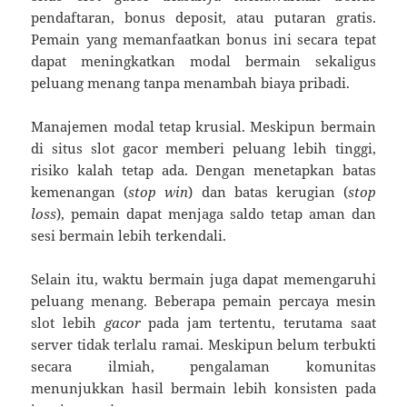
pendaftaran, bonus deposit, atau putaran gratis.
Pemain yang memanfaatkan bonus ini secara tepat
dapat meningkatkan modal bermain sekaligus
peluang menang tanpa menambah biaya pribadi.
Manajemen modal tetap krusial. Meskipun bermain
di situs slot gacor memberi peluang lebih tinggi,
risiko kalah tetap ada. Dengan menetapkan batas
kemenangan (
stop win
) dan batas kerugian (
stop
loss
), pemain dapat menjaga saldo tetap aman dan
sesi bermain lebih terkendali.
Selain itu, waktu bermain juga dapat memengaruhi
peluang menang. Beberapa pemain percaya mesin
slot lebih
gacor
pada jam tertentu, terutama saat
server tidak terlalu ramai. Meskipun belum terbukti
secara ilmiah, pengalaman komunitas
menunjukkan hasil bermain lebih konsisten pada