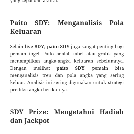
yang cepat dan akurat.
Paito SDY: Menganalisis Pola
Keluaran
Selain
live SDY
,
paito SDY
juga sangat penting bagi
pemain togel. Paito adalah tabel atau grafik yang
menampilkan angka-angka keluaran sebelumnya.
Dengan melihat
paito SDY
, pemain bisa
menganalisis tren dan pola angka yang sering
keluar. Analisis ini sering digunakan untuk strategi
prediksi angka berikutnya.
SDY Prize: Mengetahui Hadiah
dan Jackpot