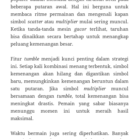
beberapa putaran awal. Hal ini berguna untuk
membaca ritme permainan dan mengenali kapan
simbol
scatter
atau
multiplier
mulai sering muncul.
Ketika tanda-tanda mesin
gacor
terlihat, taruhan
bisa dinaikkan secara bertahap untuk menangkap
peluang kemenangan besar.
Fitur
tumble
menjadi kunci penting dalam strategi
ini. Setiap kali kombinasi menang terbentuk, simbol
kemenangan akan hilang dan digantikan simbol
baru, memungkinkan kemenangan beruntun dalam
satu putaran. Jika simbol
multiplier
muncul
bersamaan dengan
tumble
, total kemenangan bisa
meningkat drastis. Pemain yang sabar biasanya
menunggu momen ini untuk meraih hasil
maksimal.
Waktu bermain juga sering diperhatikan. Banyak