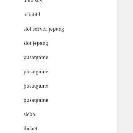
data sdy
orbit4d
slot server jepang
slot jepang
pusatgame
pusatgame
pusatgame
pusatgame
sicbo
ibcbet