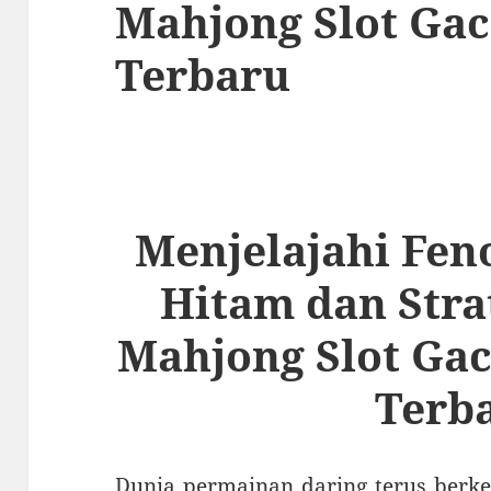
Mahjong Slot Gaco
Terbaru
Menjelajahi Fen
Hitam dan Stra
Mahjong Slot Gaco
Terb
Dunia permainan daring terus berk