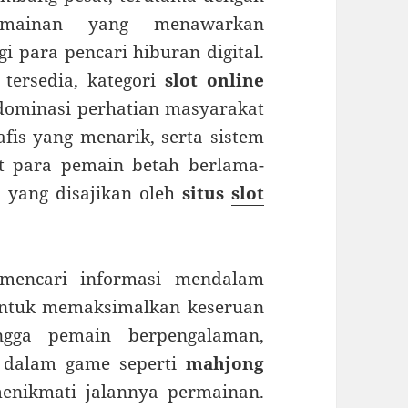
ermainan yang menawarkan
 para pencari hiburan digital.
tersedia, kategori
slot online
dominasi perhatian masyarakat
rafis yang menarik, serta sistem
t para pemain betah berlama-
 yang disajikan oleh
situs
slot
 mencari informasi mendalam
k untuk memaksimalkan keseruan
ngga pemain berpengalaman,
 dalam game seperti
mahjong
nikmati jalannya permainan.