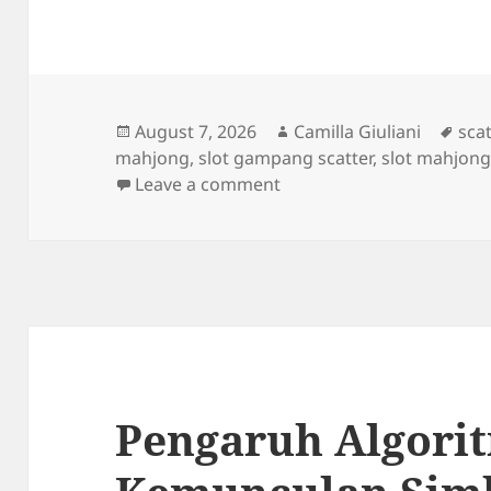
Posted
Author
Tag
August 7, 2026
Camilla Giuliani
sca
on
mahjong
,
slot gampang scatter
,
slot mahjon
on Menjelajahi Fenomena 
Leave a comment
Pengaruh Algori