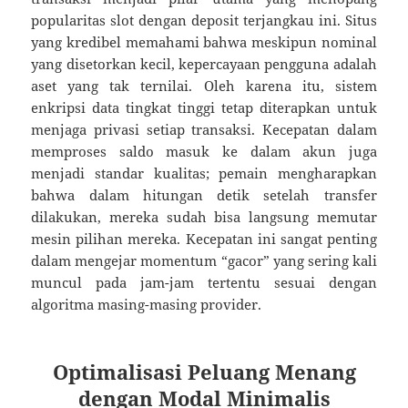
popularitas slot dengan deposit terjangkau ini. Situs
yang kredibel memahami bahwa meskipun nominal
yang disetorkan kecil, kepercayaan pengguna adalah
aset yang tak ternilai. Oleh karena itu, sistem
enkripsi data tingkat tinggi tetap diterapkan untuk
menjaga privasi setiap transaksi. Kecepatan dalam
memproses saldo masuk ke dalam akun juga
menjadi standar kualitas; pemain mengharapkan
bahwa dalam hitungan detik setelah transfer
dilakukan, mereka sudah bisa langsung memutar
mesin pilihan mereka. Kecepatan ini sangat penting
dalam mengejar momentum “gacor” yang sering kali
muncul pada jam-jam tertentu sesuai dengan
algoritma masing-masing provider.
Optimalisasi Peluang Menang
dengan Modal Minimalis