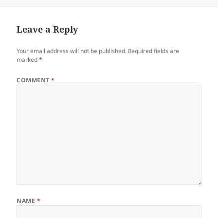
Leave a Reply
Your email address will not be published.
Required fields are
marked
*
COMMENT
*
NAME
*