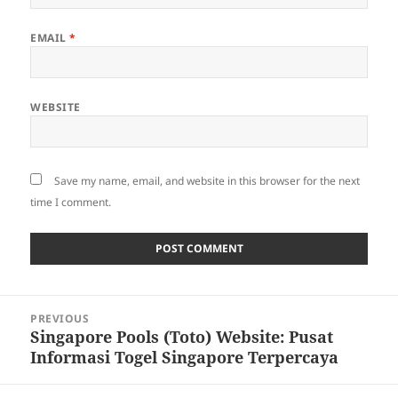
EMAIL
*
WEBSITE
Save my name, email, and website in this browser for the next
time I comment.
Post
PREVIOUS
navigation
Singapore Pools (Toto) Website: Pusat
Previous
Informasi Togel Singapore Terpercaya
post: