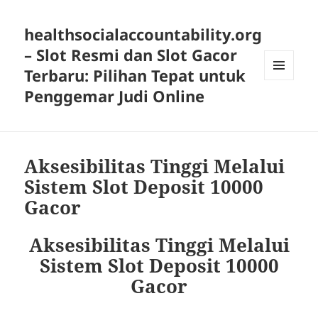
healthsocialaccountability.org
– Slot Resmi dan Slot Gacor
Terbaru: Pilihan Tepat untuk
MENU
Penggemar Judi Online
AND
WIDGETS
Aksesibilitas Tinggi Melalui
Sistem Slot Deposit 10000
Gacor
Aksesibilitas Tinggi Melalui
Sistem Slot Deposit 10000
Gacor