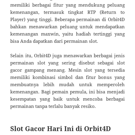
memiliki berbagai fitur yang mendukung peluang
kemenangan, termasuk tingkat RTP (Return to
Player) yang tinggi. Beberapa permainan di Orbit4D
bahkan menawarkan peluang untuk mendapatkan
kemenangan maxwin, yaitu hadiah tertinggi yang
bisa Anda dapatkan dari permainan slot.
Selain itu, Orbit4D juga menawarkan berbagai jenis
permainan slot yang sering disebut sebagai slot
gacor gampang menang. Mesin slot yang tersedia
memiliki kombinasi simbol dan fitur bonus yang
membuatnya lebih mudah untuk memperoleh
kemenangan. Bagi pemain pemula, ini bisa menjadi
kesempatan yang baik untuk mencoba berbagai
permainan tanpa terlalu banyak resiko.
Slot Gacor Hari Ini di Orbit4D