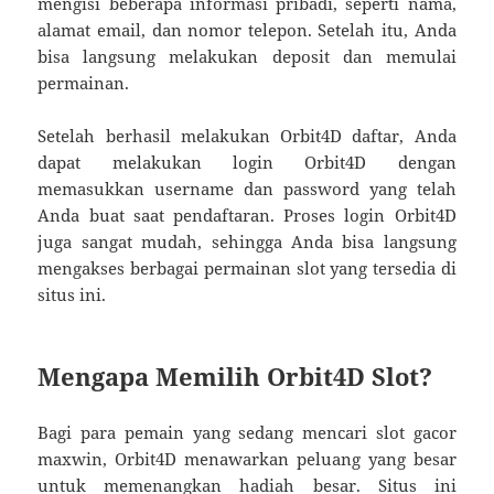
mengisi beberapa informasi pribadi, seperti nama,
alamat email, dan nomor telepon. Setelah itu, Anda
bisa langsung melakukan deposit dan memulai
permainan.
Setelah berhasil melakukan Orbit4D daftar, Anda
dapat melakukan login Orbit4D dengan
memasukkan username dan password yang telah
Anda buat saat pendaftaran. Proses login Orbit4D
juga sangat mudah, sehingga Anda bisa langsung
mengakses berbagai permainan slot yang tersedia di
situs ini.
Mengapa Memilih Orbit4D Slot?
Bagi para pemain yang sedang mencari slot gacor
maxwin, Orbit4D menawarkan peluang yang besar
untuk memenangkan hadiah besar. Situs ini