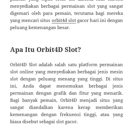
menyediakan berbagai permainan slot yang sangat
digemari oleh para pemain, terutama bagi mereka
yang mencari situs
orbit4d slot
gacor hari ini dengan
peluang kemenangan besar.
Apa Itu Orbit4D Slot?
Orbit4D Slot adalah salah satu platform permainan
slot online yang menyediakan berbagai jenis mesin
slot dengan peluang menang yang tinggi. Di situs
ini, Anda dapat menemukan berbagai jenis
permainan dengan grafik dan fitur yang menarik.
Bagi banyak pemain, Orbit4D menjadi situs yang
sangat diandalkan karena kerap memberikan
kemenangan dengan frekuensi tinggi, atau yang
biasa disebut sebagai slot gacor.