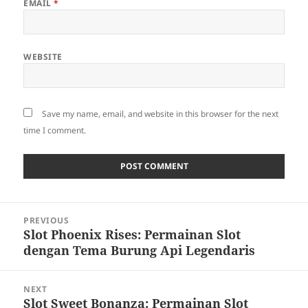
EMAIL
*
WEBSITE
Save my name, email, and website in this browser for the next
time I comment.
Post
PREVIOUS
navigation
Slot Phoenix Rises: Permainan Slot
Previous
dengan Tema Burung Api Legendaris
post:
NEXT
Slot Sweet Bonanza: Permainan Slot
Next