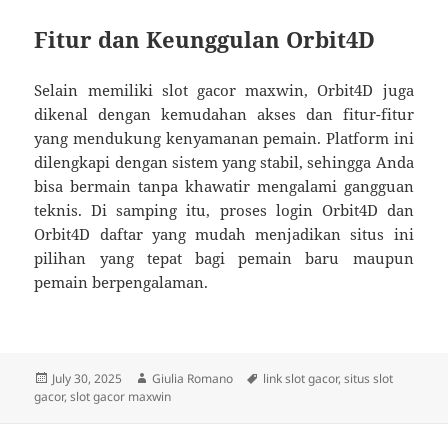
Fitur dan Keunggulan Orbit4D
Selain memiliki slot gacor maxwin, Orbit4D juga
dikenal dengan kemudahan akses dan fitur-fitur
yang mendukung kenyamanan pemain. Platform ini
dilengkapi dengan sistem yang stabil, sehingga Anda
bisa bermain tanpa khawatir mengalami gangguan
teknis. Di samping itu, proses login Orbit4D dan
Orbit4D daftar yang mudah menjadikan situs ini
pilihan yang tepat bagi pemain baru maupun
pemain berpengalaman.
Posted
Author
Tags
July 30, 2025
Giulia Romano
link slot gacor
,
situs slot
on
gacor
,
slot gacor maxwin