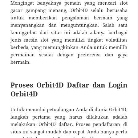
Mengingat banyaknya pemain yang mencari slot
gacor gampang menang, Orbit4D selalu berusaha
untuk memberikan pengalaman bermain yang
menyenangkan dan menguntungkan. Salah satu
keunggulan dari situs ini adalah adanya berbagai
jenis mesin slot yang memiliki tingkat volatilitas
berbeda, yang memungkinkan Anda untuk memilih
permainan sesuai dengan preferensi dan gaya
bermain.
Proses Orbit4D Daftar dan Login
Orbit4D
Untuk memulai petualangan Anda di dunia Orbit4D,
langkah pertama yang harus dilakukan adalah
melakukan Orbit4D daftar. Proses pendaftaran di
situs ini sangat mudah dan cepat. Anda hanya perlu