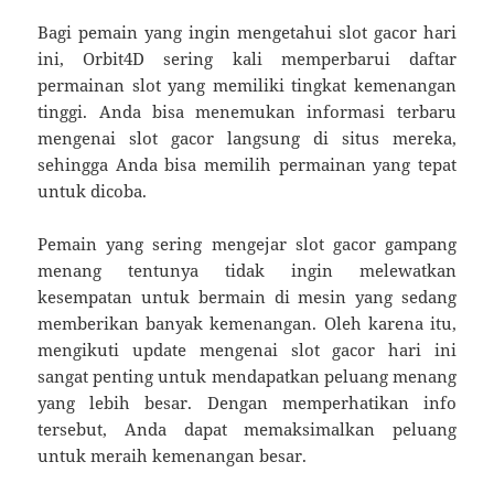
Bagi pemain yang ingin mengetahui slot gacor hari
ini, Orbit4D sering kali memperbarui daftar
permainan slot yang memiliki tingkat kemenangan
tinggi. Anda bisa menemukan informasi terbaru
mengenai slot gacor langsung di situs mereka,
sehingga Anda bisa memilih permainan yang tepat
untuk dicoba.
Pemain yang sering mengejar slot gacor gampang
menang tentunya tidak ingin melewatkan
kesempatan untuk bermain di mesin yang sedang
memberikan banyak kemenangan. Oleh karena itu,
mengikuti update mengenai slot gacor hari ini
sangat penting untuk mendapatkan peluang menang
yang lebih besar. Dengan memperhatikan info
tersebut, Anda dapat memaksimalkan peluang
untuk meraih kemenangan besar.