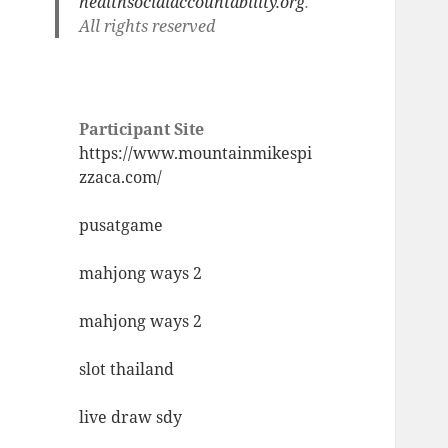
healthsocialaccountability.org
.
All rights reserved
Participant Site
https://www.mountainmikespi
zzaca.com/
pusatgame
mahjong ways 2
mahjong ways 2
slot thailand
live draw sdy