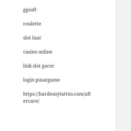
ggsoft
roulette
slot luar
casino online
link slot gacor
login pusatgame
https://hardeasytattoo.com/aft
ercare/