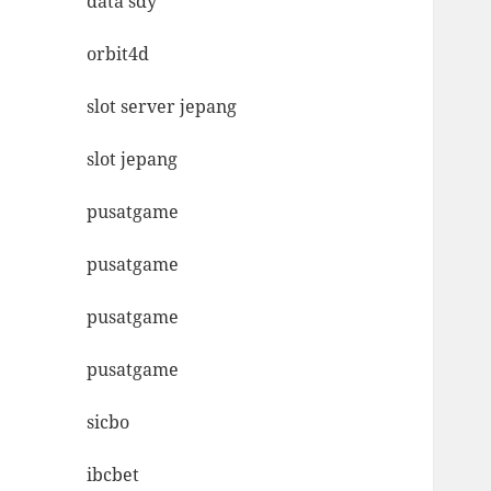
data sdy
orbit4d
slot server jepang
slot jepang
pusatgame
pusatgame
pusatgame
pusatgame
sicbo
ibcbet