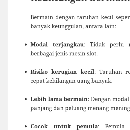
Bermain dengan taruhan kecil sepe
banyak keunggulan, antara lain:
Modal terjangkau
: Tidak perlu
berbagai jenis mesin slot.
Risiko kerugian kecil
: Taruhan r
cepat kehilangan uang banyak.
Lebih lama bermain
: Dengan modal 
panjang dan peluang menang mening
Cocok untuk pemula
: Pemula 