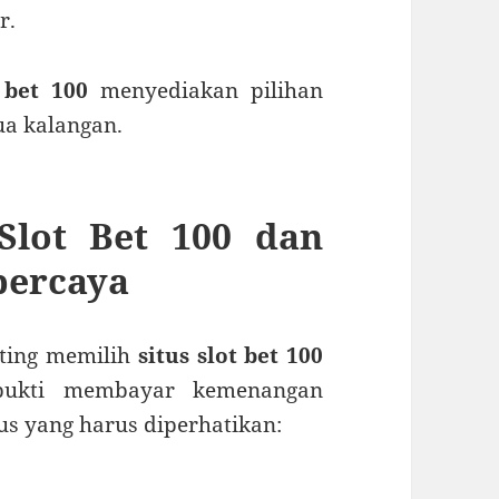
r.
 bet 100
menyediakan pilihan
ua kalangan.
Slot Bet 100 dan
rpercaya
nting memilih
situs slot bet 100
bukti membayar kemenangan
tus yang harus diperhatikan: