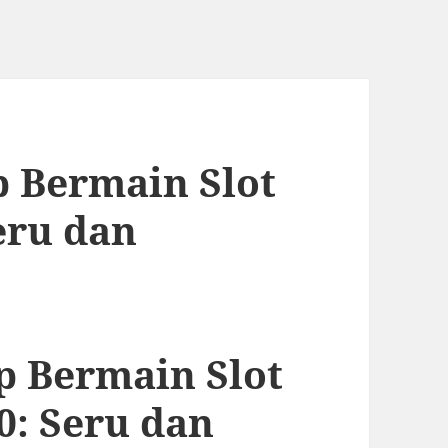
 Bermain Slot
eru dan
 Bermain Slot
0: Seru dan