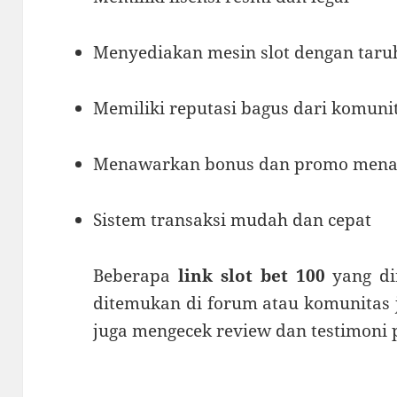
Menyediakan mesin slot dengan taru
Memiliki reputasi bagus dari komuni
Menawarkan bonus dan promo menari
Sistem transaksi mudah dan cepat
Beberapa
link slot bet 100
yang di
ditemukan di forum atau komunitas j
juga mengecek review dan testimoni