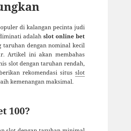
ungkan
opuler di kalangan pecinta judi
 diminati adalah
slot online bet
 taruhan dengan nominal kecil
r. Artikel ini akan membahas
nis slot dengan taruhan rendah,
berikan rekomendasi situs
slot
eraih kemenangan maksimal.
et 100?
n slot dengan taruhan minimal