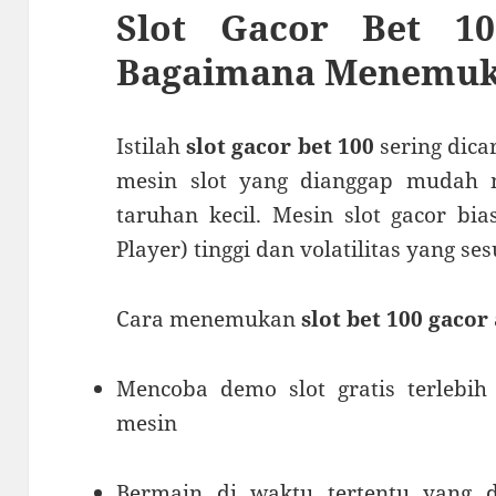
Slot Gacor Bet 1
Bagaimana Menemu
Istilah
slot gacor bet 100
sering dica
mesin slot yang dianggap mudah
taruhan kecil. Mesin slot gacor bi
Player) tinggi dan volatilitas yang s
Cara menemukan
slot bet 100 gacor
Mencoba demo slot gratis terlebih
mesin
Bermain di waktu tertentu yang d