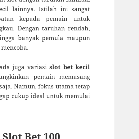
il lainnya. Istilah ini sangat
patan kepada pemain untuk
gkau. Dengan taruhan rendah,
sehingga banyak pemula maupun
k mencoba.
 ada juga variasi
slot bet kecil
ngkinkan pemain memasang
saja. Namun, fokus utama tetap
gap cukup ideal untuk memulai
Slot Bet 100