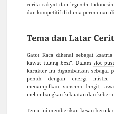
cerita rakyat dan legenda Indonesi
dan kompetitif di dunia permainan di
Tema dan Latar Cerit
Gatot Kaca dikenal sebagai ksatria
kawat tulang besi”. Dalam
slot pu
karakter ini digambarkan sebagai 
penuh dengan energi mistis. 
menampilkan suasana langit, aw
melambangkan kekuatan dan kebera
Tema ini memberikan kesan heroik d