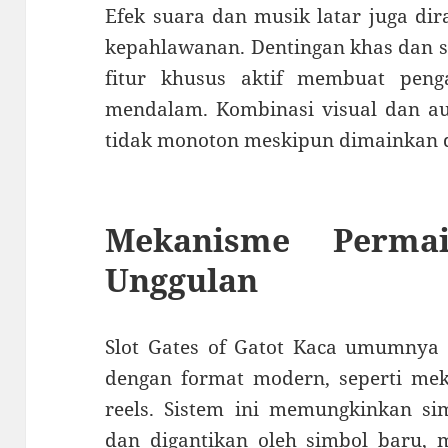
Efek suara dan musik latar juga d
kepahlawanan. Dentingan khas dan s
fitur khusus aktif membuat peng
mendalam. Kombinasi visual dan au
tidak monoton meskipun dimainkan 
Mekanisme Perma
Unggulan
Slot Gates of Gatot Kaca umumnya
dengan format modern, seperti mek
reels. Sistem ini memungkinkan s
dan digantikan oleh simbol baru