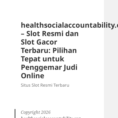
healthsocialaccountability
– Slot Resmi dan
Slot Gacor
Terbaru: Pilihan
Tepat untuk
Penggemar Judi
Online
Situs Slot Resmi Terbaru
Copyright 2026