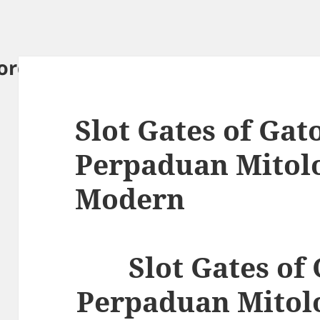
.org
Slot Gates of Gat
Perpaduan Mitolo
Modern
Slot Gates of
Perpaduan Mitolo