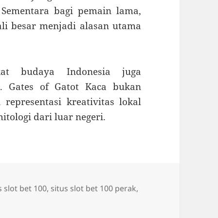
 Sementara bagi pemain lama,
ali besar menjadi alasan utama
at budaya Indonesia juga
i. Gates of Gatot Kaca bukan
 representasi kreativitas lokal
ologi dari luar negeri.
s
s slot bet 100
,
situs slot bet 100 perak
,