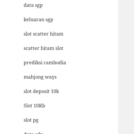
data sgp
keluaran sgp
slot scatter hitam
scatter hitam slot
prediksi cambodia
mahjong ways
slot deposit 10k
Slot 10Rb
slot pg