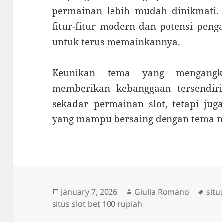
permainan lebih mudah dinikmati.
fitur-fitur modern dan potensi peng
untuk terus memainkannya.
Keunikan tema yang mengangk
memberikan kebanggaan tersendir
sekadar permainan slot, tetapi juga
yang mampu bersaing dengan tema mit
Posted
Author
Tag
January 7, 2026
Giulia Romano
situ
on
situs slot bet 100 rupiah