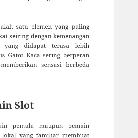
 salah satu elemen yang paling
gkat seiring dengan kemenangan
l yang didapat terasa lebih
us Gatot Kaca sering berperan
 memberikan sensasi berbeda
in Slot
main pemula maupun pemain
 lokal yang familiar membuat