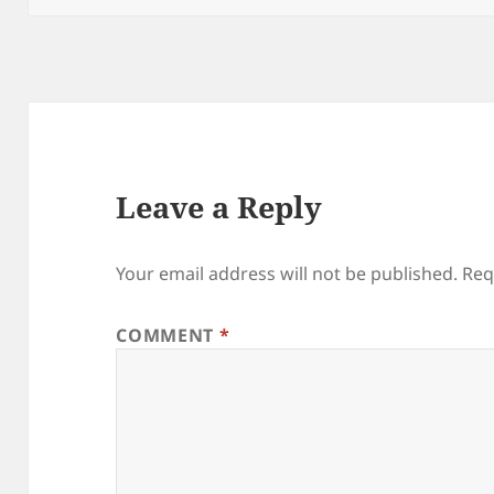
Leave a Reply
Your email address will not be published.
Req
COMMENT
*