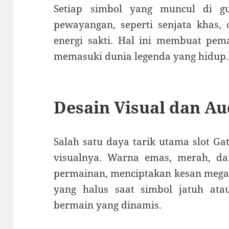
Setiap simbol yang muncul di g
pewayangan, seperti senjata khas,
energi sakti. Hal ini membuat pem
memasuki dunia legenda yang hidup.
Desain Visual dan Au
Salah satu daya tarik utama slot Ga
visualnya. Warna emas, merah, d
permainan, menciptakan kesan mega
yang halus saat simbol jatuh at
bermain yang dinamis.