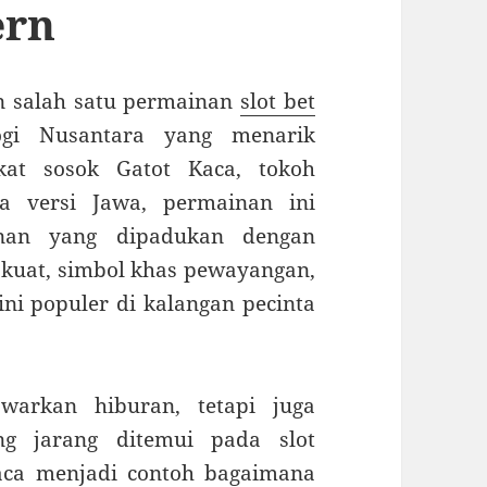
rn
 salah satu permainan
slot bet
gi Nusantara yang menarik
kat sosok Gatot Kaca, tokoh
ta versi Jawa, permainan ini
nan yang dipadukan dengan
 kuat, simbol khas pewayangan,
ini populer di kalangan pecinta
warkan hiburan, tetapi juga
ng jarang ditemui pada slot
Kaca menjadi contoh bagaimana