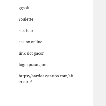
ggsoft
roulette
slot luar
casino online
link slot gacor
login pusatgame
https://hardeasytattoo.com/aft
ercare/