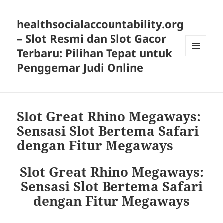
healthsocialaccountability.org
– Slot Resmi dan Slot Gacor
Terbaru: Pilihan Tepat untuk
MENU
Penggemar Judi Online
AND
WIDGETS
Slot Great Rhino Megaways:
Sensasi Slot Bertema Safari
dengan Fitur Megaways
Slot Great Rhino Megaways:
Sensasi Slot Bertema Safari
dengan Fitur Megaways