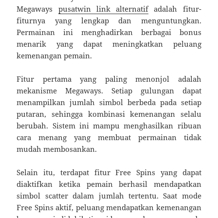
Megaways
pusatwin link alternatif
adalah fitur-
fiturnya yang lengkap dan menguntungkan.
Permainan ini menghadirkan berbagai bonus
menarik yang dapat meningkatkan peluang
kemenangan pemain.
Fitur pertama yang paling menonjol adalah
mekanisme Megaways. Setiap gulungan dapat
menampilkan jumlah simbol berbeda pada setiap
putaran, sehingga kombinasi kemenangan selalu
berubah. Sistem ini mampu menghasilkan ribuan
cara menang yang membuat permainan tidak
mudah membosankan.
Selain itu, terdapat fitur Free Spins yang dapat
diaktifkan ketika pemain berhasil mendapatkan
simbol scatter dalam jumlah tertentu. Saat mode
Free Spins aktif, peluang mendapatkan kemenangan