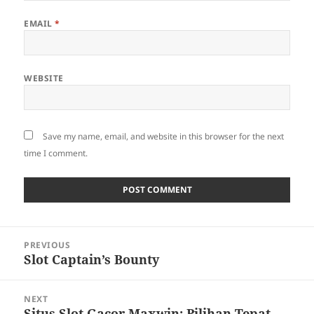
EMAIL
*
WEBSITE
Save my name, email, and website in this browser for the next
time I comment.
Post
PREVIOUS
navigation
Slot Captain’s Bounty
Previous
post:
NEXT
Situs Slot Gacor Maxwin: Pilihan Tepat
Next