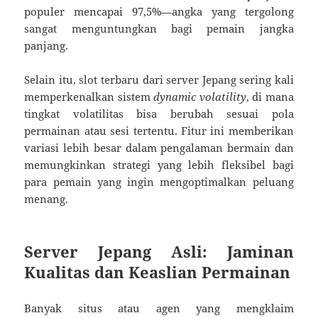
populer mencapai 97,5%—angka yang tergolong
sangat menguntungkan bagi pemain jangka
panjang.
Selain itu, slot terbaru dari server Jepang sering kali
memperkenalkan sistem
dynamic volatility
, di mana
tingkat volatilitas bisa berubah sesuai pola
permainan atau sesi tertentu. Fitur ini memberikan
variasi lebih besar dalam pengalaman bermain dan
memungkinkan strategi yang lebih fleksibel bagi
para pemain yang ingin mengoptimalkan peluang
menang.
Server Jepang Asli: Jaminan
Kualitas dan Keaslian Permainan
Banyak situs atau agen yang mengklaim