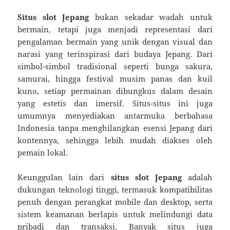
Situs slot Jepang
bukan sekadar wadah untuk
bermain, tetapi juga menjadi representasi dari
pengalaman bermain yang unik dengan visual dan
narasi yang terinspirasi dari budaya Jepang. Dari
simbol-simbol tradisional seperti bunga sakura,
samurai, hingga festival musim panas dan kuil
kuno, setiap permainan dibungkus dalam desain
yang estetis dan imersif. Situs-situs ini juga
umumnya menyediakan antarmuka berbahasa
Indonesia tanpa menghilangkan esensi Jepang dari
kontennya, sehingga lebih mudah diakses oleh
pemain lokal.
Keunggulan lain dari
situs slot Jepang
adalah
dukungan teknologi tinggi, termasuk kompatibilitas
penuh dengan perangkat mobile dan desktop, serta
sistem keamanan berlapis untuk melindungi data
pribadi dan transaksi. Banyak situs juga