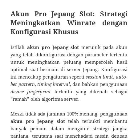
Akun Pro Jepang Slot: Strategi
Meningkatkan Winrate dengan
Konfigurasi Khusus
Istilah
akun pro Jepang slot
merujuk pada akun
yang telah dikonfigurasi dengan parameter tertentu
untuk meningkatkan peluang memperoleh hasil
optimal saat bermain di server Jepang. Konfigurasi
ini mencakup pengaturan seperti
session limit
,
auto-
bet pattern
,
timing interval
, dan bahkan penggunaan
device fingerprint
tertentu yang dikenali sebagai
“ramah” oleh algoritma server.
Meski tidak ada jaminan 100% menang, penggunaan
akun pro Jepang slot
telah terbukti membantu
banyak pemain dalam mengatur strategi jangka
panjang, terutama saat menghadapi mesin dengan