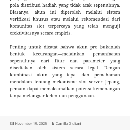
pola distribusi hadiah yang tidak acak sepenuhnya.
Biasanya, akun ini diperoleh melalui sistem
verifikasi khusus atau melalui rekomendasi dari
komunitas slot terpercaya yang telah menguji
efektivitasnya secara empiris.
Penting untuk dicatat bahwa akun pro bukanlah
bentuk kecurangan—melainkan pemanfaatan
sepenuhnya dari fitur dan parameter yang
disediakan oleh sistem secara legal. Dengan
kombinasi akun yang tepat dan pemahaman
mendalam tentang mekanisme slot server Jepang,
pemain dapat memaksimalkan potensi kemenangan
tanpa melanggar ketentuan penggunaan.
Posted
Author
November 19, 2025
Camilla Giuliani
on