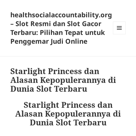
healthsocialaccountability.org
– Slot Resmi dan Slot Gacor
Terbaru: Pilihan Tepat untuk
MENU
Penggemar Judi Online
AND
WIDGETS
Starlight Princess dan
Alasan Kepopulerannya di
Dunia Slot Terbaru
Starlight Princess dan
Alasan Kepopulerannya di
Dunia Slot Terbaru