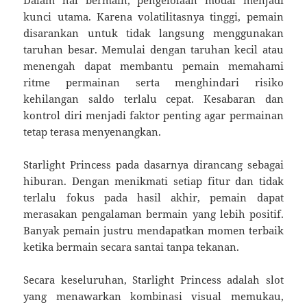
Dalam hal bermain, pengelolaan modal menjadi
kunci utama. Karena volatilitasnya tinggi, pemain
disarankan untuk tidak langsung menggunakan
taruhan besar. Memulai dengan taruhan kecil atau
menengah dapat membantu pemain memahami
ritme permainan serta menghindari risiko
kehilangan saldo terlalu cepat. Kesabaran dan
kontrol diri menjadi faktor penting agar permainan
tetap terasa menyenangkan.
Starlight Princess pada dasarnya dirancang sebagai
hiburan. Dengan menikmati setiap fitur dan tidak
terlalu fokus pada hasil akhir, pemain dapat
merasakan pengalaman bermain yang lebih positif.
Banyak pemain justru mendapatkan momen terbaik
ketika bermain secara santai tanpa tekanan.
Secara keseluruhan, Starlight Princess adalah slot
yang menawarkan kombinasi visual memukau,