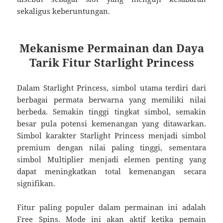
sekaligus keberuntungan.
Mekanisme Permainan dan Daya
Tarik Fitur Starlight Princess
Dalam Starlight Princess, simbol utama terdiri dari
berbagai permata berwarna yang memiliki nilai
berbeda. Semakin tinggi tingkat simbol, semakin
besar pula potensi kemenangan yang ditawarkan.
Simbol karakter Starlight Princess menjadi simbol
premium dengan nilai paling tinggi, sementara
simbol Multiplier menjadi elemen penting yang
dapat meningkatkan total kemenangan secara
signifikan.
Fitur paling populer dalam permainan ini adalah
Free Spins. Mode ini akan aktif ketika pemain