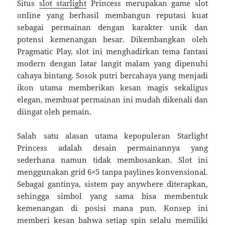
Situs
slot starlight
Princess merupakan game slot
online yang berhasil membangun reputasi kuat
sebagai permainan dengan karakter unik dan
potensi kemenangan besar. Dikembangkan oleh
Pragmatic Play, slot ini menghadirkan tema fantasi
modern dengan latar langit malam yang dipenuhi
cahaya bintang. Sosok putri bercahaya yang menjadi
ikon utama memberikan kesan magis sekaligus
elegan, membuat permainan ini mudah dikenali dan
diingat oleh pemain.
Salah satu alasan utama kepopuleran Starlight
Princess adalah desain permainannya yang
sederhana namun tidak membosankan. Slot ini
menggunakan grid 6×5 tanpa paylines konvensional.
Sebagai gantinya, sistem pay anywhere diterapkan,
sehingga simbol yang sama bisa membentuk
kemenangan di posisi mana pun. Konsep ini
memberi kesan bahwa setiap spin selalu memiliki