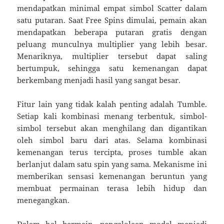
mendapatkan minimal empat simbol Scatter dalam
satu putaran. Saat Free Spins dimulai, pemain akan
mendapatkan beberapa putaran gratis dengan
peluang munculnya multiplier yang lebih besar.
Menariknya, multiplier tersebut dapat saling
bertumpuk, sehingga satu kemenangan dapat
berkembang menjadi hasil yang sangat besar.
Fitur lain yang tidak kalah penting adalah Tumble.
Setiap kali kombinasi menang terbentuk, simbol-
simbol tersebut akan menghilang dan digantikan
oleh simbol baru dari atas. Selama kombinasi
kemenangan terus tercipta, proses tumble akan
berlanjut dalam satu spin yang sama. Mekanisme ini
memberikan sensasi kemenangan beruntun yang
membuat permainan terasa lebih hidup dan
menegangkan.