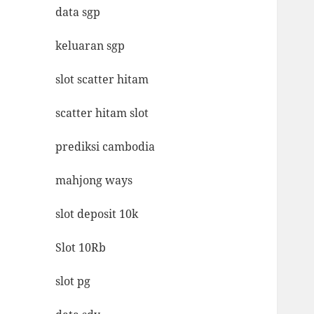
data sgp
keluaran sgp
slot scatter hitam
scatter hitam slot
prediksi cambodia
mahjong ways
slot deposit 10k
Slot 10Rb
slot pg