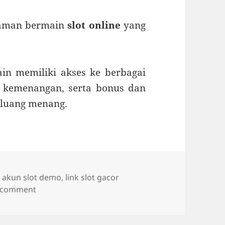
alaman bermain
slot online
yang
in memiliki akses ke berbagai
 kemenangan, serta bonus dan
luang menang.
Tags
akun slot demo
,
link slot gacor
on Slot Gacor: Panduan Lengkap untuk Menang 
a comment