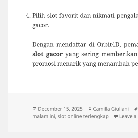
Pilih slot favorit dan nikmati peng
gacor.
Dengan mendaftar di Orbit4D, pema
slot gacor
yang sering memberikan
promosi menarik yang menambah pe
Posted
Author
December 15, 2025
Camilla Giuliani
on
malam ini
,
slot online terlengkap
Leave 