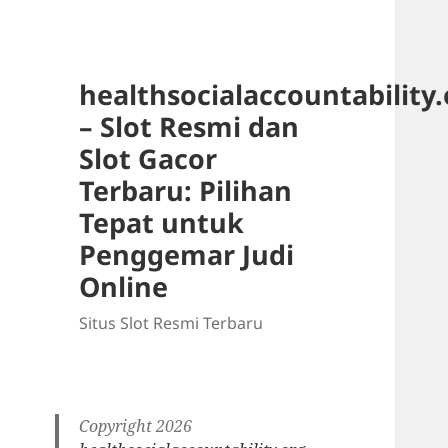
healthsocialaccountability
– Slot Resmi dan
Slot Gacor
Terbaru: Pilihan
Tepat untuk
Penggemar Judi
Online
Situs Slot Resmi Terbaru
Copyright 2026