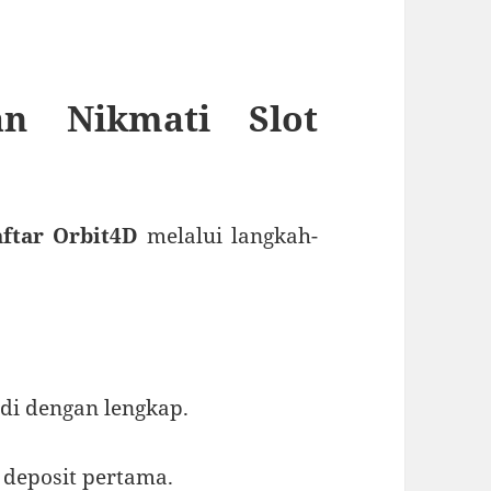
an Nikmati Slot
aftar Orbit4D
melalui langkah-
adi dengan lengkap.
 deposit pertama.