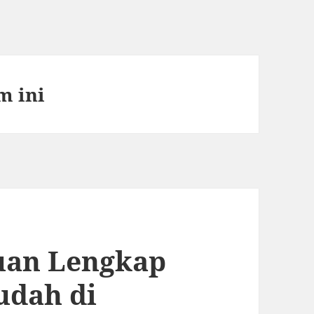
m ini
duan Lengkap
udah di