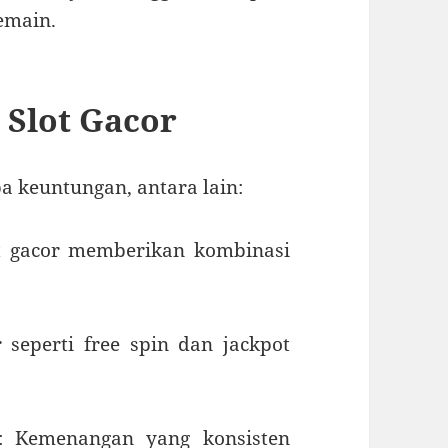
emain.
Slot Gacor
a keuntungan, antara lain:
ot gacor memberikan kombinasi
r seperti free spin dan jackpot
: Kemenangan yang konsisten