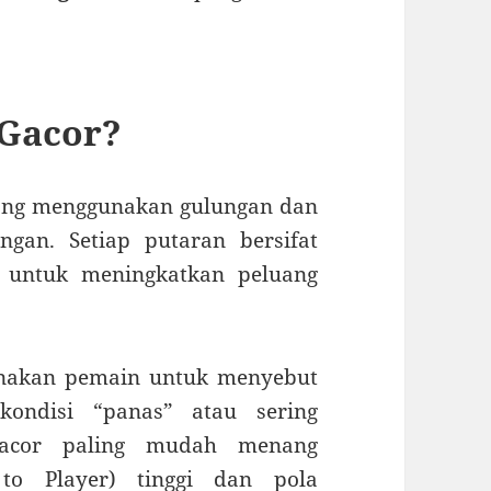
 Gacor?
ang menggunakan gulungan dan
gan. Setiap putaran bersifat
i untuk meningkatkan peluang
unakan pemain untuk menyebut
ondisi “panas” atau sering
gacor paling mudah menang
to Player) tinggi dan pola