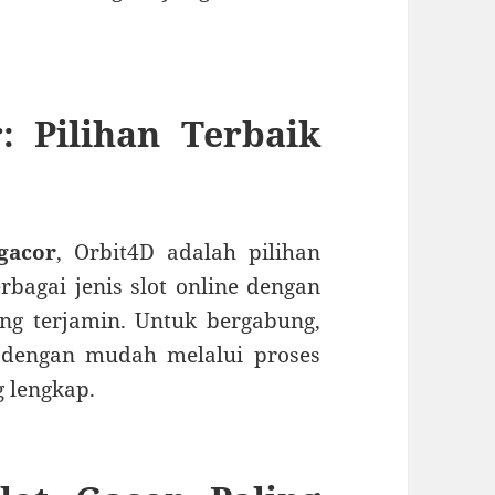
: Pilihan Terbaik
gacor
, Orbit4D adalah pilihan
rbagai jenis slot online dengan
ng terjamin. Untuk bergabung,
dengan mudah melalui proses
g lengkap.