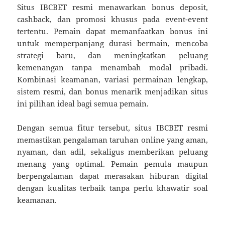
Situs IBCBET resmi menawarkan bonus deposit,
cashback, dan promosi khusus pada event-event
tertentu. Pemain dapat memanfaatkan bonus ini
untuk memperpanjang durasi bermain, mencoba
strategi baru, dan meningkatkan peluang
kemenangan tanpa menambah modal pribadi.
Kombinasi keamanan, variasi permainan lengkap,
sistem resmi, dan bonus menarik menjadikan situs
ini pilihan ideal bagi semua pemain.
Dengan semua fitur tersebut, situs IBCBET resmi
memastikan pengalaman taruhan online yang aman,
nyaman, dan adil, sekaligus memberikan peluang
menang yang optimal. Pemain pemula maupun
berpengalaman dapat merasakan hiburan digital
dengan kualitas terbaik tanpa perlu khawatir soal
keamanan.