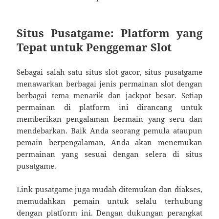
Situs Pusatgame: Platform yang
Tepat untuk Penggemar Slot
Sebagai salah satu situs slot gacor, situs pusatgame
menawarkan berbagai jenis permainan slot dengan
berbagai tema menarik dan jackpot besar. Setiap
permainan di platform ini dirancang untuk
memberikan pengalaman bermain yang seru dan
mendebarkan. Baik Anda seorang pemula ataupun
pemain berpengalaman, Anda akan menemukan
permainan yang sesuai dengan selera di situs
pusatgame.
Link pusatgame juga mudah ditemukan dan diakses,
memudahkan pemain untuk selalu terhubung
dengan platform ini. Dengan dukungan perangkat