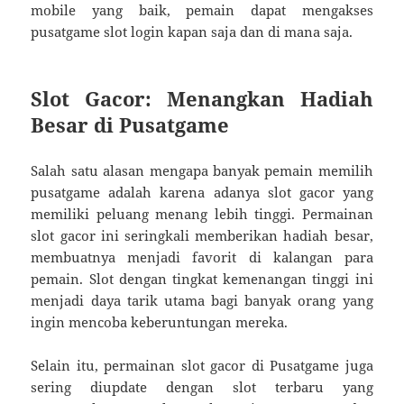
mobile yang baik, pemain dapat mengakses
pusatgame slot login kapan saja dan di mana saja.
Slot Gacor: Menangkan Hadiah
Besar di Pusatgame
Salah satu alasan mengapa banyak pemain memilih
pusatgame adalah karena adanya slot gacor yang
memiliki peluang menang lebih tinggi. Permainan
slot gacor ini seringkali memberikan hadiah besar,
membuatnya menjadi favorit di kalangan para
pemain. Slot dengan tingkat kemenangan tinggi ini
menjadi daya tarik utama bagi banyak orang yang
ingin mencoba keberuntungan mereka.
Selain itu, permainan slot gacor di Pusatgame juga
sering diupdate dengan slot terbaru yang