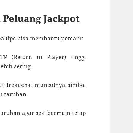
Peluang Jackpot
pa tips bisa membantu pemain:
TP (Return to Player) tinggi
ebih sering.
tat frekuensi munculnya simbol
n taruhan.
taruhan agar sesi bermain tetap