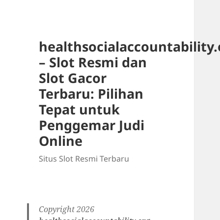
healthsocialaccountability
– Slot Resmi dan
Slot Gacor
Terbaru: Pilihan
Tepat untuk
Penggemar Judi
Online
Situs Slot Resmi Terbaru
Copyright 2026