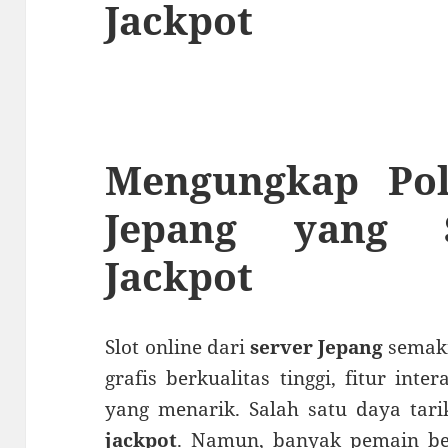
Jackpot
Mengungkap Pol
Jepang yang S
Jackpot
Slot online dari
server Jepang
semaki
grafis berkualitas tinggi, fitur int
yang menarik. Salah satu daya tari
jackpot
. Namun, banyak pemain be