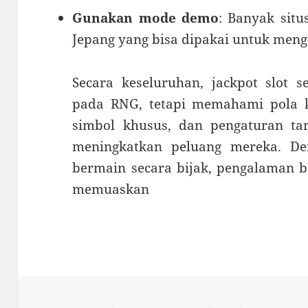
Gunakan mode demo
: Banyak situ
Jepang yang bisa dipakai untuk menge
Secara keseluruhan, jackpot slot s
pada RNG, tetapi memahami pola ke
simbol khusus, dan pengaturan t
meningkatkan peluang mereka. De
bermain secara bijak, pengalaman b
memuaskan