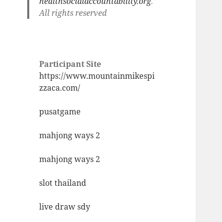
healthsocialaccountability.org
.
All rights reserved
Participant Site
https://www.mountainmikespi
zzaca.com/
pusatgame
mahjong ways 2
mahjong ways 2
slot thailand
live draw sdy