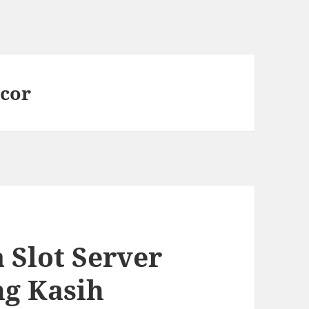
acor
Slot Server
ng Kasih