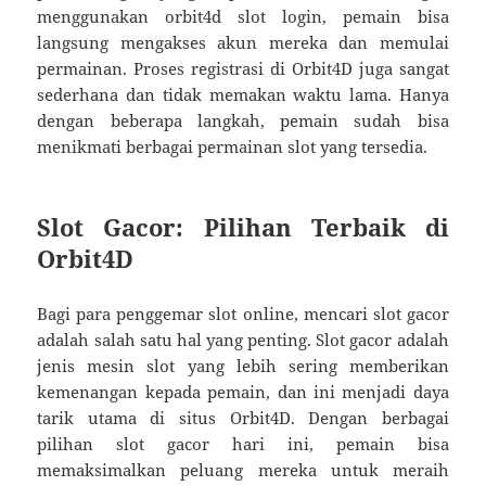
menggunakan orbit4d slot login, pemain bisa
langsung mengakses akun mereka dan memulai
permainan. Proses registrasi di Orbit4D juga sangat
sederhana dan tidak memakan waktu lama. Hanya
dengan beberapa langkah, pemain sudah bisa
menikmati berbagai permainan slot yang tersedia.
Slot Gacor: Pilihan Terbaik di
Orbit4D
Bagi para penggemar slot online, mencari slot gacor
adalah salah satu hal yang penting. Slot gacor adalah
jenis mesin slot yang lebih sering memberikan
kemenangan kepada pemain, dan ini menjadi daya
tarik utama di situs Orbit4D. Dengan berbagai
pilihan slot gacor hari ini, pemain bisa
memaksimalkan peluang mereka untuk meraih