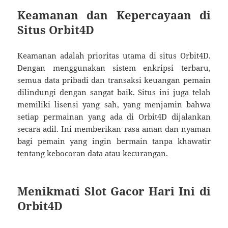
Keamanan dan Kepercayaan di
Situs Orbit4D
Keamanan adalah prioritas utama di situs Orbit4D.
Dengan menggunakan sistem enkripsi terbaru,
semua data pribadi dan transaksi keuangan pemain
dilindungi dengan sangat baik. Situs ini juga telah
memiliki lisensi yang sah, yang menjamin bahwa
setiap permainan yang ada di Orbit4D dijalankan
secara adil. Ini memberikan rasa aman dan nyaman
bagi pemain yang ingin bermain tanpa khawatir
tentang kebocoran data atau kecurangan.
Menikmati Slot Gacor Hari Ini di
Orbit4D