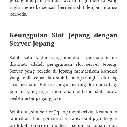
Jepang menjadi pilihan favorit bagi mereka yang
ingin mencoba sensasi bermain slot dengan nuansa
berbeda.
Keunggulan Slot Jepang dengan
Server Jepang
Salah satu faktor yang membuat permainan ini
diminati adalah penggunaan slot server Jepang.
Server yang berada di Jepang memastikan koneksi
yang lebih cepat dan stabil, mengurangi risiko lag
saat bermain. Hal ini sangat penting, terutama bagi
pemain yang ingin menikmati putaran slot secara
real-time tanpa gangguan.
Selain itu, slot server Jepang memberikan keamanan
tambahan. Data pemain dan transaksi dijaga dengan
protokol enkripsi modern sehingga aman dari