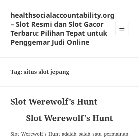
healthsocialaccountability.org
– Slot Resmi dan Slot Gacor
Terbaru: Pilihan Tepat untuk
MENU
Penggemar Judi Online
AND
WIDGETS
Tag:
situs slot jepang
Slot Werewolf’s Hunt
Slot Werewolf’s Hunt
Slot Werewolf’s Hunt adalah salah satu permainan