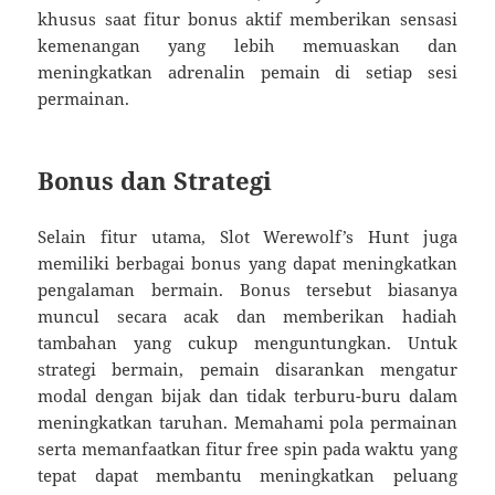
khusus saat fitur bonus aktif memberikan sensasi
kemenangan yang lebih memuaskan dan
meningkatkan adrenalin pemain di setiap sesi
permainan.
Bonus dan Strategi
Selain fitur utama, Slot Werewolf’s Hunt juga
memiliki berbagai bonus yang dapat meningkatkan
pengalaman bermain. Bonus tersebut biasanya
muncul secara acak dan memberikan hadiah
tambahan yang cukup menguntungkan. Untuk
strategi bermain, pemain disarankan mengatur
modal dengan bijak dan tidak terburu-buru dalam
meningkatkan taruhan. Memahami pola permainan
serta memanfaatkan fitur free spin pada waktu yang
tepat dapat membantu meningkatkan peluang