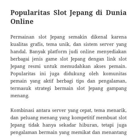
Popularitas Slot Jepang di Dunia
Online
Permainan slot Jepang semakin dikenal karena
kualitas grafis, tema unik, dan sistem server yang
handal. Banyak platform judi online menyediakan
berbagai jenis game slot Jepang dengan link slot
Jepang resmi untuk memudahkan akses pemain.
Popularitas ini juga didukung oleh komunitas
pemain yang aktif berbagi tips dan pengalaman,
termasuk strategi bermain slot Jepang gampang
menang.
Kombinasi antara server yang cepat, tema menarik,
dan peluang menang yang kompetitif membuat slot
Jepang tidak hanya sekadar hiburan, tetapi juga
pengalaman bermain yang memikat dan menantang