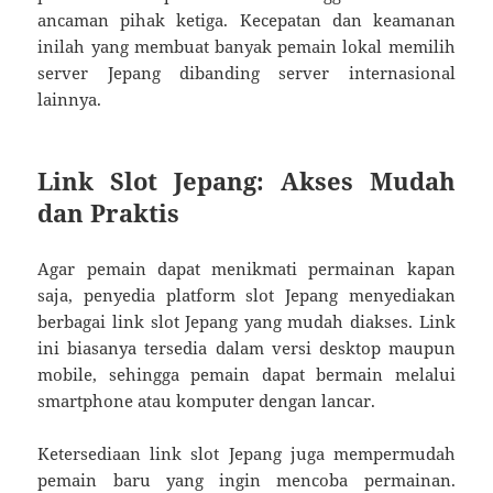
ancaman pihak ketiga. Kecepatan dan keamanan
inilah yang membuat banyak pemain lokal memilih
server Jepang dibanding server internasional
lainnya.
Link Slot Jepang: Akses Mudah
dan Praktis
Agar pemain dapat menikmati permainan kapan
saja, penyedia platform slot Jepang menyediakan
berbagai link slot Jepang yang mudah diakses. Link
ini biasanya tersedia dalam versi desktop maupun
mobile, sehingga pemain dapat bermain melalui
smartphone atau komputer dengan lancar.
Ketersediaan link slot Jepang juga mempermudah
pemain baru yang ingin mencoba permainan.