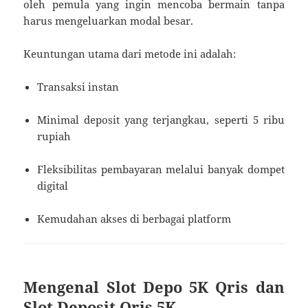
oleh pemula yang ingin mencoba bermain tanpa
harus mengeluarkan modal besar.
Keuntungan utama dari metode ini adalah:
Transaksi instan
Minimal deposit yang terjangkau, seperti 5 ribu
rupiah
Fleksibilitas pembayaran melalui banyak dompet
digital
Kemudahan akses di berbagai platform
Mengenal Slot Depo 5K Qris dan
Slot Deposit Qris 5K