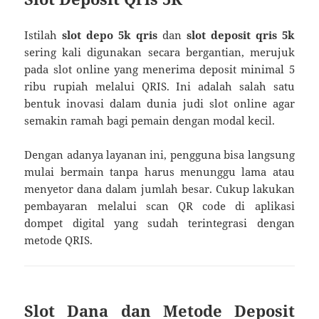
Istilah
slot depo 5k qris
dan
slot deposit qris 5k
sering kali digunakan secara bergantian, merujuk
pada slot online yang menerima deposit minimal 5
ribu rupiah melalui QRIS. Ini adalah salah satu
bentuk inovasi dalam dunia judi slot online agar
semakin ramah bagi pemain dengan modal kecil.
Dengan adanya layanan ini, pengguna bisa langsung
mulai bermain tanpa harus menunggu lama atau
menyetor dana dalam jumlah besar. Cukup lakukan
pembayaran melalui scan QR code di aplikasi
dompet digital yang sudah terintegrasi dengan
metode QRIS.
Slot Dana dan Metode Deposit