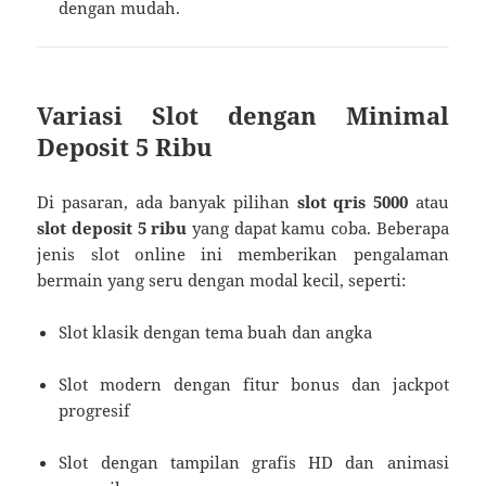
dengan mudah.
Variasi Slot dengan Minimal
Deposit 5 Ribu
Di pasaran, ada banyak pilihan
slot qris 5000
atau
slot deposit 5 ribu
yang dapat kamu coba. Beberapa
jenis slot online ini memberikan pengalaman
bermain yang seru dengan modal kecil, seperti:
Slot klasik dengan tema buah dan angka
Slot modern dengan fitur bonus dan jackpot
progresif
Slot dengan tampilan grafis HD dan animasi