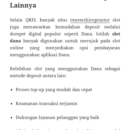
Lainnya
Selain QRIS, banyak situs
renewchiropractor
slot
juga menawarkan kemudahan deposit melalui
dompet digital populer seperti Dana. Istilah
slot
dana
banyak digunakan untuk merujuk pada slot
online yang menyediakan opsi pembayaran
menggunakan aplikasi Dana.
Kelebihan slot yang menggunakan Dana sebagai
metode deposit antara lain:
Proses top-up yang mudah dan cepat
Keamanan transaksi terjamin
Dukungan layanan pelanggan yang baik