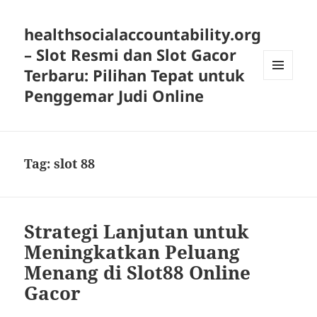
healthsocialaccountability.org
– Slot Resmi dan Slot Gacor
Terbaru: Pilihan Tepat untuk
MENU
Penggemar Judi Online
AND
WIDGETS
Tag:
slot 88
Strategi Lanjutan untuk
Meningkatkan Peluang
Menang di Slot88 Online
Gacor