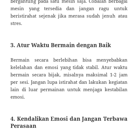
bergantung pada satu mesin saja. Cobalah berbagai
mesin yang tersedia dan jangan ragu untuk
beristirahat sejenak jika merasa sudah jenuh atau
stres.
3. Atur Waktu Bermain dengan Baik
Bermain secara berlebihan bisa menyebabkan
kelelahan dan emosi yang tidak stabil. Atur waktu
bermain secara bijak, misalnya maksimal 1-2 jam
per sesi. Jangan lupa istirahat dan lakukan kegiatan
lain di luar permainan untuk menjaga kestabilan
emosi.
4. Kendalikan Emosi dan Jangan Terbawa
Perasaan