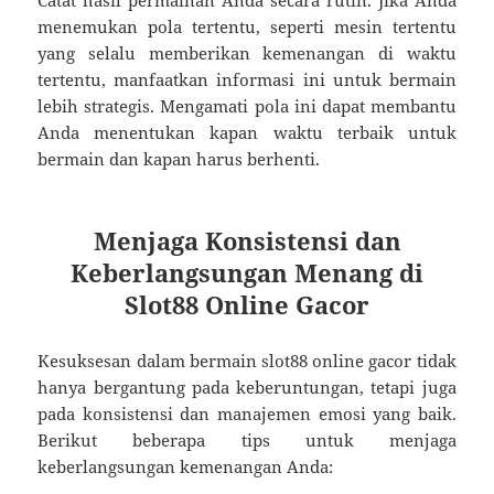
Catat hasil permainan Anda secara rutin. Jika Anda
menemukan pola tertentu, seperti mesin tertentu
yang selalu memberikan kemenangan di waktu
tertentu, manfaatkan informasi ini untuk bermain
lebih strategis. Mengamati pola ini dapat membantu
Anda menentukan kapan waktu terbaik untuk
bermain dan kapan harus berhenti.
Menjaga Konsistensi dan
Keberlangsungan Menang di
Slot88 Online Gacor
Kesuksesan dalam bermain slot88 online gacor tidak
hanya bergantung pada keberuntungan, tetapi juga
pada konsistensi dan manajemen emosi yang baik.
Berikut beberapa tips untuk menjaga
keberlangsungan kemenangan Anda: