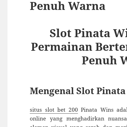
Penuh Warna
Slot Pinata W
Permainan Berte
Penuh 
Mengenal Slot Pinata
situs slot bet 200
Pinata Wins adal
online yang menghadirkan nuans