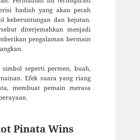
h. Permainan ini terinspirasi
berisi hadiah yang akan pecah
ol keberuntungan dan kejutan.
rsebut diterjemahkan menjadi
emberikan pengalaman bermain
angkan.
 simbol seperti permen, buah,
mainan. Efek suara yang riang
esta, membuat pemain merasa
 perayaan.
ot Pinata Wins