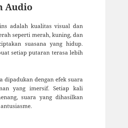
n Audio
ins adalah kualitas visual dan
rah seperti merah, kuning, dan
ciptakan suasana yang hidup.
at setiap putaran terasa lebih
ria dipadukan dengan efek suara
n yang imersif. Setiap kali
nang, suara yang dihasilkan
antusiasme.