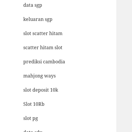
data sgp
keluaran sgp
slot scatter hitam
scatter hitam slot
prediksi cambodia
mahjong ways
slot deposit 10k
Slot 10Rb
slot pg