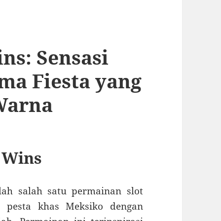
ins: Sensasi
ma Fiesta yang
Warna
 Wins
ah salah satu permainan slot
a pesta khas Meksiko dengan