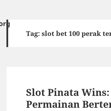
.org
Tag:
slot bet 100 perak t
Slot Pinata Wins:
Permainan Berte