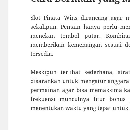
Slot Pinata Wins dirancang agar
sekalipun. Pemain hanya perlu men
menekan tombol putar. Kombina
memberikan kemenangan sesuai d
tersedia.
Meskipun terlihat sederhana, stra
disarankan untuk mengatur anggar
permainan agar bisa memaksimalk
frekuensi munculnya fitur bonu
menentukan waktu yang tepat untuk