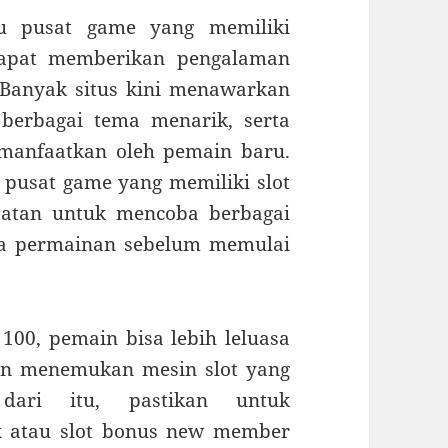
u pusat game yang memiliki
 dapat memberikan pengalaman
Banyak situs kini menawarkan
 berbagai tema menarik, serta
imanfaatkan oleh pemain baru.
 pusat game yang memiliki slot
atan untuk mencoba berbagai
la permainan sebelum memulai
0, pemain bisa lebih leluasa
dan menemukan mesin slot yang
dari itu, pastikan untuk
x atau slot bonus new member