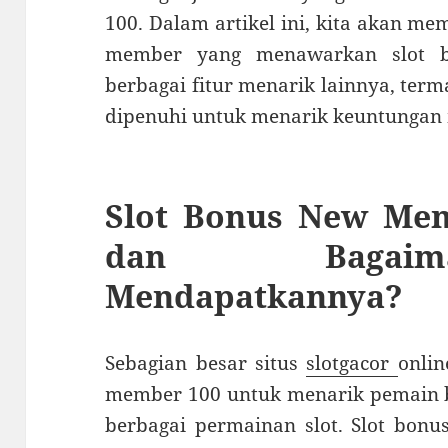
100. Dalam artikel ini, kita akan m
member yang menawarkan slot 
berbagai fitur menarik lainnya, ter
dipenuhi untuk menarik keuntungan
Slot Bonus New Mem
dan Bagai
Mendapatkannya?
Sebagian besar situs
slotgacor
onli
member 100 untuk menarik pemain 
berbagai permainan slot. Slot bo