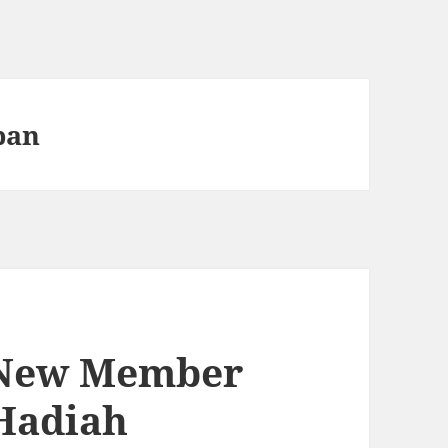
pan
s New Member
Hadiah