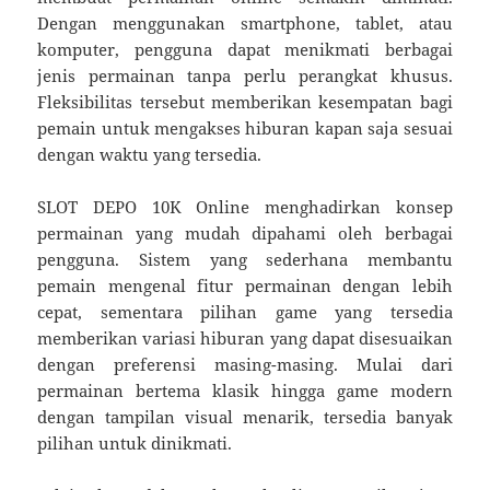
Dengan menggunakan smartphone, tablet, atau
komputer, pengguna dapat menikmati berbagai
jenis permainan tanpa perlu perangkat khusus.
Fleksibilitas tersebut memberikan kesempatan bagi
pemain untuk mengakses hiburan kapan saja sesuai
dengan waktu yang tersedia.
SLOT DEPO 10K Online menghadirkan konsep
permainan yang mudah dipahami oleh berbagai
pengguna. Sistem yang sederhana membantu
pemain mengenal fitur permainan dengan lebih
cepat, sementara pilihan game yang tersedia
memberikan variasi hiburan yang dapat disesuaikan
dengan preferensi masing-masing. Mulai dari
permainan bertema klasik hingga game modern
dengan tampilan visual menarik, tersedia banyak
pilihan untuk dinikmati.