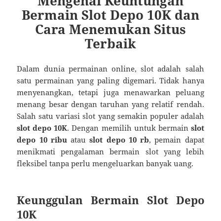
Mengenal Keuntungan
Bermain Slot Depo 10K dan
Cara Menemukan Situs
Terbaik
Dalam dunia permainan online, slot adalah salah
satu permainan yang paling digemari. Tidak hanya
menyenangkan, tetapi juga menawarkan peluang
menang besar dengan taruhan yang relatif rendah.
Salah satu variasi slot yang semakin populer adalah
slot depo 10K
. Dengan memilih untuk bermain
slot
depo 10 ribu
atau
slot depo 10 rb
, pemain dapat
menikmati pengalaman bermain slot yang lebih
fleksibel tanpa perlu mengeluarkan banyak uang.
Keunggulan Bermain Slot Depo
10K