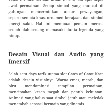
awal permainan. Setiap simbol yang muncul di
gulungan mencerminkan unsur pewayangan,
seperti senjata khas, ornamen kerajaan, dan simbol
energi sakti. Hal ini membuat pemain merasa
seolah-olah sedang memasuki dunia legenda yang
hidup.
Desain Visual dan Audio yang
Imersif
Salah satu daya tarik utama slot Gates of Gatot Kaca
adalah desain visualnya. Warna emas, merah, dan
biru mendominasi tampilan permainan,
menciptakan kesan megah dan penuh kekuatan.
Animasi yang halus saat simbol jatuh atau meledak
menambah sensasi bermain yang dinamis.