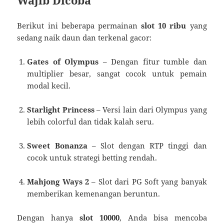
Wajib Dicoba
Berikut ini beberapa permainan
slot 10 ribu
yang
sedang naik daun dan terkenal gacor:
Gates of Olympus
– Dengan fitur tumble dan
multiplier besar, sangat cocok untuk pemain
modal kecil.
Starlight Princess
– Versi lain dari Olympus yang
lebih colorful dan tidak kalah seru.
Sweet Bonanza
– Slot dengan RTP tinggi dan
cocok untuk strategi betting rendah.
Mahjong Ways 2
– Slot dari PG Soft yang banyak
memberikan kemenangan beruntun.
Dengan hanya
slot 10000
, Anda bisa mencoba