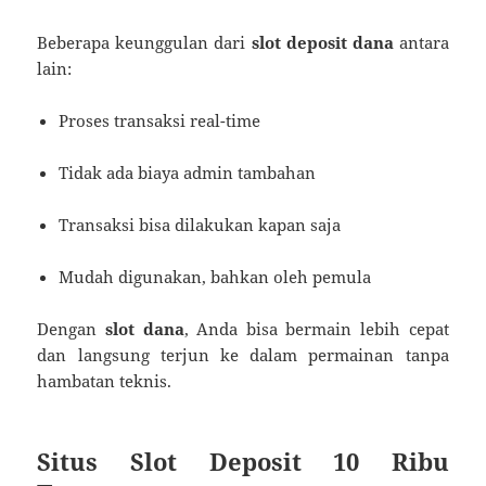
Beberapa keunggulan dari
slot deposit dana
antara
lain:
Proses transaksi real-time
Tidak ada biaya admin tambahan
Transaksi bisa dilakukan kapan saja
Mudah digunakan, bahkan oleh pemula
Dengan
slot dana
, Anda bisa bermain lebih cepat
dan langsung terjun ke dalam permainan tanpa
hambatan teknis.
Situs Slot Deposit 10 Ribu