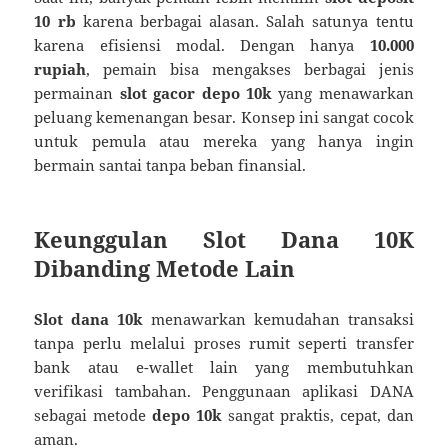
10 rb
karena berbagai alasan. Salah satunya tentu
karena efisiensi modal. Dengan hanya
10.000
rupiah
, pemain bisa mengakses berbagai jenis
permainan
slot gacor depo 10k
yang menawarkan
peluang kemenangan besar. Konsep ini sangat cocok
untuk pemula atau mereka yang hanya ingin
bermain santai tanpa beban finansial.
Keunggulan Slot Dana 10K
Dibanding Metode Lain
Slot dana 10k
menawarkan kemudahan transaksi
tanpa perlu melalui proses rumit seperti transfer
bank atau e-wallet lain yang membutuhkan
verifikasi tambahan. Penggunaan aplikasi DANA
sebagai metode
depo 10k
sangat praktis, cepat, dan
aman.