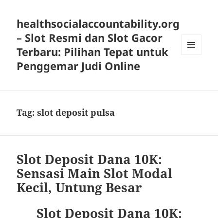
healthsocialaccountability.org
– Slot Resmi dan Slot Gacor
Terbaru: Pilihan Tepat untuk
MENU
Penggemar Judi Online
AND
WIDGETS
Tag:
slot deposit pulsa
Slot Deposit Dana 10K:
Sensasi Main Slot Modal
Kecil, Untung Besar
Slot Deposit Dana 10K: