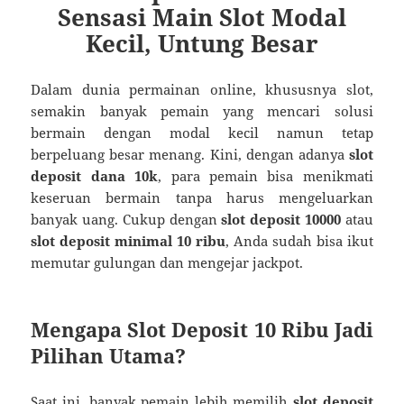
Sensasi Main Slot Modal
Kecil, Untung Besar
Dalam dunia permainan online, khususnya slot,
semakin banyak pemain yang mencari solusi
bermain dengan modal kecil namun tetap
berpeluang besar menang. Kini, dengan adanya
slot
deposit dana 10k
, para pemain bisa menikmati
keseruan bermain tanpa harus mengeluarkan
banyak uang. Cukup dengan
slot deposit 10000
atau
slot deposit minimal 10 ribu
, Anda sudah bisa ikut
memutar gulungan dan mengejar jackpot.
Mengapa Slot Deposit 10 Ribu Jadi
Pilihan Utama?
Saat ini, banyak pemain lebih memilih
slot deposit