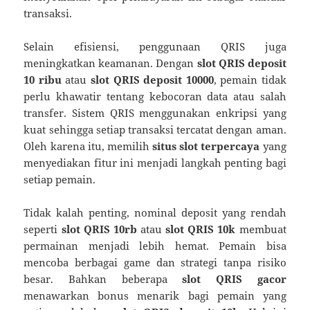
transaksi.
Selain efisiensi, penggunaan QRIS juga
meningkatkan keamanan. Dengan
slot QRIS deposit
10 ribu
atau
slot QRIS deposit 10000
, pemain tidak
perlu khawatir tentang kebocoran data atau salah
transfer. Sistem QRIS menggunakan enkripsi yang
kuat sehingga setiap transaksi tercatat dengan aman.
Oleh karena itu, memilih
situs slot terpercaya
yang
menyediakan fitur ini menjadi langkah penting bagi
setiap pemain.
Tidak kalah penting, nominal deposit yang rendah
seperti
slot QRIS 10rb
atau
slot QRIS 10k
membuat
permainan menjadi lebih hemat. Pemain bisa
mencoba berbagai game dan strategi tanpa risiko
besar. Bahkan beberapa
slot QRIS gacor
menawarkan bonus menarik bagi pemain yang