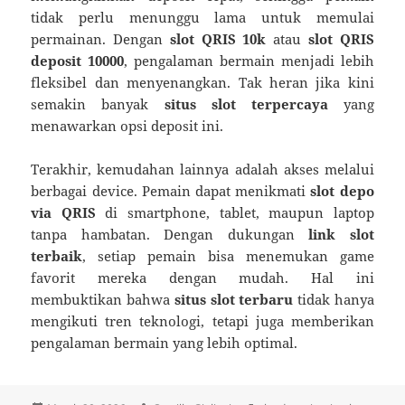
tidak perlu menunggu lama untuk memulai
permainan. Dengan
slot QRIS 10k
atau
slot QRIS
deposit 10000
, pengalaman bermain menjadi lebih
fleksibel dan menyenangkan. Tak heran jika kini
semakin banyak
situs slot terpercaya
yang
menawarkan opsi deposit ini.
Terakhir, kemudahan lainnya adalah akses melalui
berbagai device. Pemain dapat menikmati
slot depo
via QRIS
di smartphone, tablet, maupun laptop
tanpa hambatan. Dengan dukungan
link slot
terbaik
, setiap pemain bisa menemukan game
favorit mereka dengan mudah. Hal ini
membuktikan bahwa
situs slot terbaru
tidak hanya
mengikuti tren teknologi, tetapi juga memberikan
pengalaman bermain yang lebih optimal.