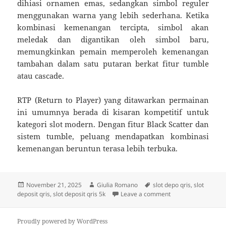
dihiasi ornamen emas, sedangkan simbol reguler
menggunakan warna yang lebih sederhana. Ketika
kombinasi kemenangan tercipta, simbol akan
meledak dan digantikan oleh simbol baru,
memungkinkan pemain memperoleh kemenangan
tambahan dalam satu putaran berkat fitur tumble
atau cascade.
RTP (Return to Player) yang ditawarkan permainan
ini umumnya berada di kisaran kompetitif untuk
kategori slot modern. Dengan fitur Black Scatter dan
sistem tumble, peluang mendapatkan kombinasi
kemenangan beruntun terasa lebih terbuka.
Posted
Author
Tags
November 21, 2025
Giulia Romano
slot depo qris
,
slot
on
on Slot Mahjong Win
deposit qris
,
slot deposit qris 5k
Leave a comment
Proudly powered by WordPress