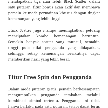
mendapatkan tiga atau lebih Black Scatter dalam
satu putaran, fitur bonus akan aktif dan membawa
pemain ke mode permainan khusus dengan tingkat
kemenangan yang lebih tinggi.
Black Scatter juga mampu meningkatkan peluang
menciptakan kombo kemenangan beruntun.
Semakin banyak scatter yang muncul, semakin
tinggi pula nilai pengganda yang didapatkan,
sehingga setiap kemenangan berikutnya dapat
memberikan hasil yang lebih besar.
Fitur Free Spin dan Pengganda
Dalam mode putaran gratis, pemain berkesempatan
mengumpulkan pengganda tambahan melalui
kombinasi simbol tertentu. Pengganda ini tidak
hanya berlaku pada satu putaran, tetapi dapat terus