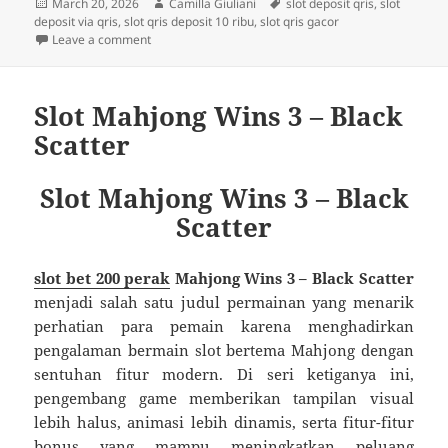
Posted
Author
Tags
March 20, 2026
Camilla Giuliani
slot deposit qris
,
slot
on
deposit via qris
,
slot qris deposit 10 ribu
,
slot qris gacor
on Slot QRIS: Solusi Praktis untuk Bermain Slot Online
Leave a comment
Slot Mahjong Wins 3 – Black
Scatter
Slot Mahjong Wins 3 – Black
Scatter
slot bet 200 perak
Mahjong Wins 3 – Black Scatter
menjadi salah satu judul permainan yang menarik
perhatian para pemain karena menghadirkan
pengalaman bermain slot bertema Mahjong dengan
sentuhan fitur modern. Di seri ketiganya ini,
pengembang game memberikan tampilan visual
lebih halus, animasi lebih dinamis, serta fitur-fitur
bonus yang mampu meningkatkan peluang