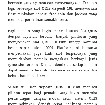
bermain yang nyaman dan menyenangkan. Terlebih
lagi, beberapa
slot QRIS deposit 10k
menawarkan
fitur tambahan seperti free spin dan jackpot yang
membuat permainan semakin seru.
Bagi pemain yang ingin mencari
situs slot QRIS
dengan layanan terbaik, banyak platform yang
menyediakan
slot QRIS 10 ribu
hingga nominal
besar seperti
slot 10000
. Platform ini biasanya
menyediakan juga
link slot terpercaya
yang
memudahkan pemain mengakses berbagai jenis
game slot terbaru. Dengan demikian, setiap pemain
dapat memilih
link slot terbaru
sesuai selera dan
kebutuhan depositnya.
Selain itu,
slot deposit QRIS 10 ribu
menjadi
pilihan tepat bagi pemain yang ingin mencoba
peruntungan dengan modal kecil. Sistem QRIS
memungkinkan deposit cepat, sehingga pemain