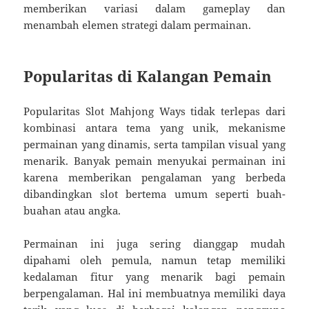
memberikan variasi dalam gameplay dan
menambah elemen strategi dalam permainan.
Popularitas di Kalangan Pemain
Popularitas Slot Mahjong Ways tidak terlepas dari
kombinasi antara tema yang unik, mekanisme
permainan yang dinamis, serta tampilan visual yang
menarik. Banyak pemain menyukai permainan ini
karena memberikan pengalaman yang berbeda
dibandingkan slot bertema umum seperti buah-
buahan atau angka.
Permainan ini juga sering dianggap mudah
dipahami oleh pemula, namun tetap memiliki
kedalaman fitur yang menarik bagi pemain
berpengalaman. Hal ini membuatnya memiliki daya