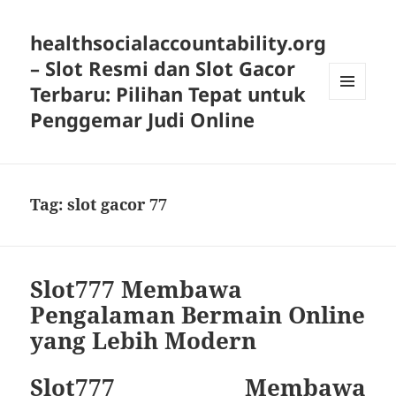
healthsocialaccountability.org
– Slot Resmi dan Slot Gacor
Terbaru: Pilihan Tepat untuk
MENU
Penggemar Judi Online
AND
WIDGETS
Tag:
slot gacor 77
Slot777 Membawa
Pengalaman Bermain Online
yang Lebih Modern
Slot777 Membawa