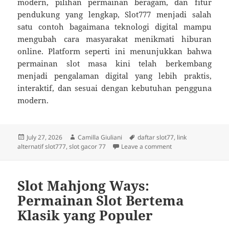
modern, pilihan permainan beragam, dan fitur
pendukung yang lengkap, Slot777 menjadi salah
satu contoh bagaimana teknologi digital mampu
mengubah cara masyarakat menikmati hiburan
online. Platform seperti ini menunjukkan bahwa
permainan slot masa kini telah berkembang
menjadi pengalaman digital yang lebih praktis,
interaktif, dan sesuai dengan kebutuhan pengguna
modern.
Posted
Author
Tags
July 27, 2026
Camilla Giuliani
daftar slot77
,
link
on
on Slot777 Membaw
alternatif slot777
,
slot gacor 77
Leave a comment
Slot Mahjong Ways:
Permainan Slot Bertema
Klasik yang Populer