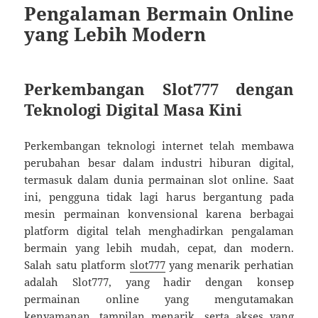
Pengalaman Bermain Online
yang Lebih Modern
Perkembangan Slot777 dengan
Teknologi Digital Masa Kini
Perkembangan teknologi internet telah membawa
perubahan besar dalam industri hiburan digital,
termasuk dalam dunia permainan slot online. Saat
ini, pengguna tidak lagi harus bergantung pada
mesin permainan konvensional karena berbagai
platform digital telah menghadirkan pengalaman
bermain yang lebih mudah, cepat, dan modern.
Salah satu platform
slot777
yang menarik perhatian
adalah Slot777, yang hadir dengan konsep
permainan online yang mengutamakan
kenyamanan, tampilan menarik, serta akses yang