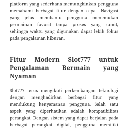
platform yang sederhana memungkinkan pengguna
memahami berbagai fitur dengan cepat. Navigasi
yang jelas membantu pengguna menemukan
permainan favorit tanpa proses yang rumit,
sehingga waktu yang digunakan dapat lebih fokus
pada pengalaman hiburan.
Fitur Modern Slot777 untuk
Pengalaman Bermain yang
Nyaman
Slot777 terus mengikuti perkembangan teknologi
dengan menghadirkan berbagai fitur yang
mendukung kenyamanan pengguna. Salah satu
aspek yang diperhatikan adalah kompatibilitas
perangkat. Dengan sistem yang dapat berjalan pada
berbagai perangkat digital, pengguna memiliki