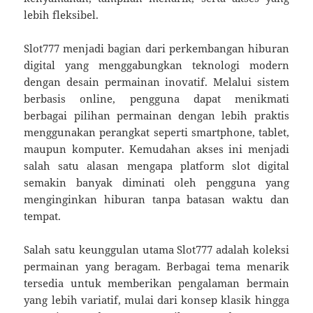
lebih fleksibel.
Slot777 menjadi bagian dari perkembangan hiburan
digital yang menggabungkan teknologi modern
dengan desain permainan inovatif. Melalui sistem
berbasis online, pengguna dapat menikmati
berbagai pilihan permainan dengan lebih praktis
menggunakan perangkat seperti smartphone, tablet,
maupun komputer. Kemudahan akses ini menjadi
salah satu alasan mengapa platform slot digital
semakin banyak diminati oleh pengguna yang
menginginkan hiburan tanpa batasan waktu dan
tempat.
Salah satu keunggulan utama Slot777 adalah koleksi
permainan yang beragam. Berbagai tema menarik
tersedia untuk memberikan pengalaman bermain
yang lebih variatif, mulai dari konsep klasik hingga