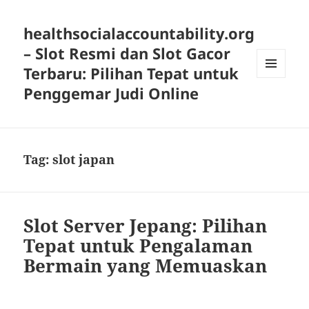
healthsocialaccountability.org
– Slot Resmi dan Slot Gacor
Terbaru: Pilihan Tepat untuk
MENU
Penggemar Judi Online
AND
WIDGETS
Tag:
slot japan
Slot Server Jepang: Pilihan
Tepat untuk Pengalaman
Bermain yang Memuaskan