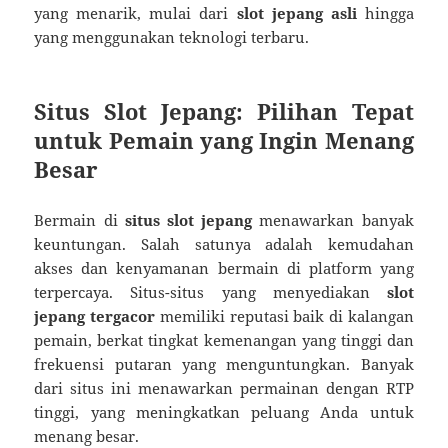
yang menarik, mulai dari
slot jepang asli
hingga
yang menggunakan teknologi terbaru.
Situs Slot Jepang: Pilihan Tepat
untuk Pemain yang Ingin Menang
Besar
Bermain di
situs slot jepang
menawarkan banyak
keuntungan. Salah satunya adalah kemudahan
akses dan kenyamanan bermain di platform yang
terpercaya. Situs-situs yang menyediakan
slot
jepang tergacor
memiliki reputasi baik di kalangan
pemain, berkat tingkat kemenangan yang tinggi dan
frekuensi putaran yang menguntungkan. Banyak
dari situs ini menawarkan permainan dengan RTP
tinggi, yang meningkatkan peluang Anda untuk
menang besar.