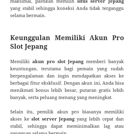
maksimal, pastikan memilih
situs server Jepang
yang stabil sehingga koneksi Anda tidak terganggu
selama bermain.
Keunggulan Memiliki Akun Pro
Slot Jepang
Memiliki
akun pro slot Jepang
memberi banyak
keuntungan, terutama bagi pemain yang sudah
berpengalaman dan ingin mendapatkan akses ke
berbagai fitur eksklusif. Dengan akun ini, Anda bisa
menikmati bonus lebih besar, putaran gratis lebih
banyak, serta peluang menang yang meningkat.
Selain itu, pemilik akun pro biasanya memiliki
akses ke
slot server Jepang
yang lebih cepat dan
stabil, sehingga dapat meminimalkan lag atau
gangguan selama bermain.