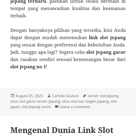
jepang terbaru
, pastikan untuk selalu bermain di
tempat yang menawarkan kualitas dan keamanan
terbaik.
Dengan banyaknya pilihan yang tersedia, kini Anda
dapat dengan mudah menemukan
link slot jepang
yang sesuai dengan preferensi dan kebutuhan Anda.
Jadi, tunggu apa lagi? Segera coba
slot jepang gacor
dan rasakan sendiri sensasi kemenangan besar dari
slot jepang no 1
!
Posted
Author
Tags
August 25, 2025
Camilla Giuliani
server slot jepang
,
on
situs slot gacor server jepang
,
situs slot luar negeri jepang
,
slot
on Slot Server Jepang: Pi
japan
,
slot jepang resmi
Leave a comment
Mengenal Dunia Link Slot