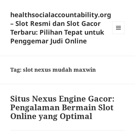
healthsocialaccountability.org
– Slot Resmi dan Slot Gacor
Terbaru: Pilihan Tepat untuk
MENU
Penggemar Judi Online
AND
WIDGETS
Tag:
slot nexus mudah maxwin
Situs Nexus Engine Gacor:
Pengalaman Bermain Slot
Online yang Optimal