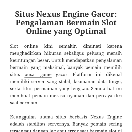
Situs Nexus Engine Gacor:
Pengalaman Bermain Slot
Online yang Optimal
Slot online kini semakin diminati karena
menghadirkan hiburan sekaligus peluang meraih
keuntungan besar. Untuk mendapatkan pengalaman
bermain yang maksimal, banyak pemain memilih
situs
pusat game
gacor. Platform ini dikenal
memiliki server yang stabil, keamanan data tinggi,
serta fitur permainan yang lengkap. Semua hal ini
membuat pemain merasa nyaman dan percaya diri
saat bermain.
Keunggulan utama situs berbasis Nexus Engine
adalah stabilitas servernya. Banyak pemain sering
terganggu dengan lag atau error saat bermain slot di