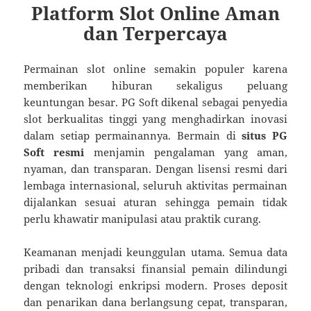
Platform Slot Online Aman
dan Terpercaya
Permainan slot online semakin populer karena
memberikan hiburan sekaligus peluang
keuntungan besar. PG Soft dikenal sebagai penyedia
slot berkualitas tinggi yang menghadirkan inovasi
dalam setiap permainannya. Bermain di
situs PG
Soft resmi
menjamin pengalaman yang aman,
nyaman, dan transparan. Dengan lisensi resmi dari
lembaga internasional, seluruh aktivitas permainan
dijalankan sesuai aturan sehingga pemain tidak
perlu khawatir manipulasi atau praktik curang.
Keamanan menjadi keunggulan utama. Semua data
pribadi dan transaksi finansial pemain dilindungi
dengan teknologi enkripsi modern. Proses deposit
dan penarikan dana berlangsung cepat, transparan,