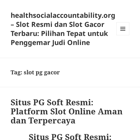
healthsocialaccountability.org
– Slot Resmi dan Slot Gacor
Terbaru: Pilihan Tepat untuk
MENU
Penggemar Judi Online
AND
WIDGETS
Tag:
slot pg gacor
Situs PG Soft Resmi:
Platform Slot Online Aman
dan Terpercaya
Situs PG Soft Resmi: