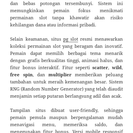
dan bebas potongan tersembunyi. Sistem ini
memungkinkan pemain fokus menikmati
permainan slot tanpa khawatir akan risiko
kehilangan dana atau informasi pribadi.
Selain keamanan, situs
pg slot
resmi menawarkan
koleksi permainan slot yang beragam dan inovatif.
Pemain dapat memilih berbagai tema menarik
dengan grafis berkualitas tinggi, animasi halus, dan
fitur bonus interaktif. Fitur seperti
scatter
,
wild
,
free spin
, dan
multiplier
memberikan peluang
tambahan untuk meraih kemenangan besar. Sistem
RNG (Random Number Generator) yang telah diaudit
menjamin setiap putaran berlangsung adil dan acak.
Tampilan situs dibuat user-friendly, sehingga
pemain pemula maupun berpengalaman mudah
menavigasi menu, memeriksa saldo, dan
menggunakan fitur bonus. Versi mobile responsif