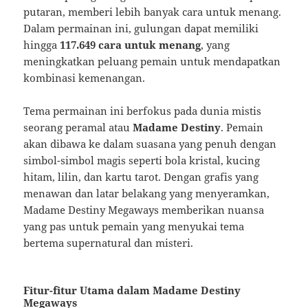
putaran, memberi lebih banyak cara untuk menang.
Dalam permainan ini, gulungan dapat memiliki
hingga
117.649 cara untuk menang
, yang
meningkatkan peluang pemain untuk mendapatkan
kombinasi kemenangan.
Tema permainan ini berfokus pada dunia mistis
seorang peramal atau
Madame Destiny
. Pemain
akan dibawa ke dalam suasana yang penuh dengan
simbol-simbol magis seperti bola kristal, kucing
hitam, lilin, dan kartu tarot. Dengan grafis yang
menawan dan latar belakang yang menyeramkan,
Madame Destiny Megaways memberikan nuansa
yang pas untuk pemain yang menyukai tema
bertema supernatural dan misteri.
Fitur-fitur Utama dalam Madame Destiny
Megaways