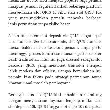
membuat slot 10 ribu menjadi populer bagi pemula
maupun pemain reguler. Bahkan beberapa platform
menyediakan slot QRIS 10 ribu atau slot QRIS 10k
yang memungkinkan pemain mencoba berbagai
jenis permainan tanpa risiko besar.
Selain itu, sistem slot deposit via QRIS sangat cepat
dan otomatis. Setelah scan kode, slot QRIS otomatis
menambahkan saldo ke akun pemain, tanpa perlu
menunggu proses konfirmasi lama seperti transfer
bank tradisional. Fitur ini juga dikenal sebagai slot
barcode QRIS, yang membuat transaksi menjadi
lebih modern dan efisien. Dengan kemudahan ini,
pemain bisa fokus pada strategi permainan tanpa
khawatir soal masalah pembayaran.
Berbagai situs slot QRIS kini semakin berkembang
dengan menyediakan layanan lengkap mulai dari
slot deposit 10k QRIS hingga slot depo 10 ribu pakai