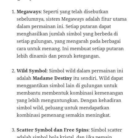
Megaways
: Seperti yang telah disebutkan
sebelumnya, sistem Megaways adalah fitur utama
dalam permainan ini. Setiap putaran dapat
menghasilkan jumlah simbol yang berbeda di
setiap gulungan, yang mengarah pada berbagai
cara untuk menang. Ini membuat setiap putaran
lebih dinamis dan penuh ketegangan.
Wild Symbol
: Simbol wild dalam permainan ini
adalah
Madame Destiny
itu sendiri. Wild dapat
menggantikan simbol lain di gulungan untuk
membantu membentuk kombinasi kemenangan
yang lebih menguntungkan. Dengan kehadiran
simbol wild, peluang untuk mendapatkan
kombinasi pemenang semakin meningkat.
Scatter Symbol dan Free Spins
: Simbol scatter
adalah simbol bola kristal, dan jika pemain