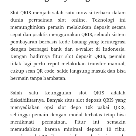
Slot QRIS menjadi salah satu inovasi terbaru dalam
dunia permainan slot online. Teknologi ini
memungkinkan pemain melakukan deposit secara
cepat dan praktis menggunakan QRIS, sebuah sistem
pembayaran berbasis kode batang yang terintegrasi
dengan berbagai bank dan e-wallet di Indonesia.
Dengan hadirnya fitur slot deposit QRIS, pemain
tidak lagi perlu repot melakukan transfer manual,
cukup scan QR code, saldo langsung masuk dan bisa
bermain tanpa hambatan.
Salah satu keunggulan slot QRIS adalah
fleksibilitasnya. Banyak situs slot deposit QRIS yang
menyediakan opsi slot depo 10k pakai QRIS,
sehingga pemain dengan modal terbatas tetap bisa
menikmati permainan. Fitur ini semakin
memudahkan karena minimal deposit 10 ribu,