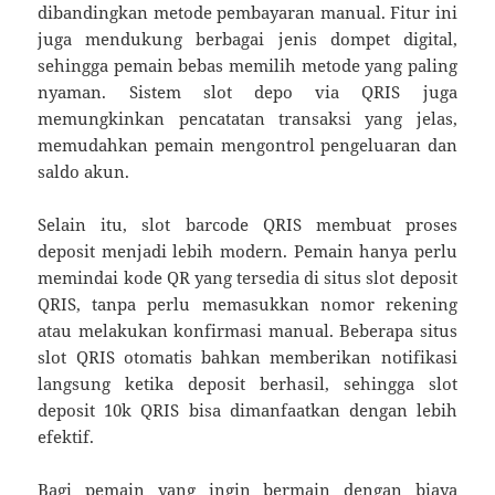
dibandingkan metode pembayaran manual. Fitur ini
juga mendukung berbagai jenis dompet digital,
sehingga pemain bebas memilih metode yang paling
nyaman. Sistem slot depo via QRIS juga
memungkinkan pencatatan transaksi yang jelas,
memudahkan pemain mengontrol pengeluaran dan
saldo akun.
Selain itu, slot barcode QRIS membuat proses
deposit menjadi lebih modern. Pemain hanya perlu
memindai kode QR yang tersedia di situs slot deposit
QRIS, tanpa perlu memasukkan nomor rekening
atau melakukan konfirmasi manual. Beberapa situs
slot QRIS otomatis bahkan memberikan notifikasi
langsung ketika deposit berhasil, sehingga slot
deposit 10k QRIS bisa dimanfaatkan dengan lebih
efektif.
Bagi pemain yang ingin bermain dengan biaya