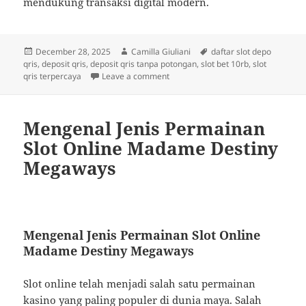
mendukung transaksi digital modern.
Posted
Author
Tags
December 28, 2025
Camilla Giuliani
daftar slot depo
on
qris
,
deposit qris
,
deposit qris tanpa potongan
,
slot bet 10rb
,
slot
on Mengenal Slot QRIS dan Keuntu
qris terpercaya
Leave a comment
Mengenal Jenis Permainan
Slot Online Madame Destiny
Megaways
Mengenal Jenis Permainan Slot Online
Madame Destiny Megaways
Slot online telah menjadi salah satu permainan
kasino yang paling populer di dunia maya. Salah