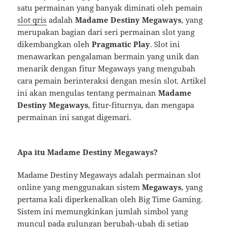
satu permainan yang banyak diminati oleh pemain
slot qris
adalah
Madame Destiny Megaways
, yang
merupakan bagian dari seri permainan slot yang
dikembangkan oleh
Pragmatic Play
. Slot ini
menawarkan pengalaman bermain yang unik dan
menarik dengan fitur Megaways yang mengubah
cara pemain berinteraksi dengan mesin slot. Artikel
ini akan mengulas tentang permainan
Madame
Destiny Megaways
, fitur-fiturnya, dan mengapa
permainan ini sangat digemari.
Apa itu Madame Destiny Megaways?
Madame Destiny Megaways adalah permainan slot
online yang menggunakan sistem
Megaways
, yang
pertama kali diperkenalkan oleh Big Time Gaming.
Sistem ini memungkinkan jumlah simbol yang
muncul pada gulungan berubah-ubah di setiap