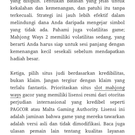
yang disiplin. Tentukan batasan yang jelas untuk
kekalahan dan kemenangan, dan patuhi itu tanpa
terkecuali. Strategi ini jauh lebih efektif dalam
melindungi dana Anda daripada mengejar simbol
yang tidak ada. Pahami juga volatilitas game;
Mahjong Ways 2 memiliki volatilitas sedang, yang
berarti Anda harus siap untuk sesi panjang dengan
kemenangan kecil sesekali sebelum mendapatkan
hadiah besar.
Ketiga, pilih situs judi berdasarkan kredibilitas,
bukan klaim. Jangan tergiur dengan klaim yang
terlalu fantastis. Prioritaskan situs
slot mahjong
ways
gacor yang memiliki lisensi resmi dari otoritas
perjudian internasional yang kredibel seperti
PAGCOR atau Malta Gaming Authority. Lisensi ini
adalah jaminan bahwa game yang mereka tawarkan
adalah versi asli dan tidak dimodifikasi. Baca juga
ulasan pemain lain tentang kualitas layanan