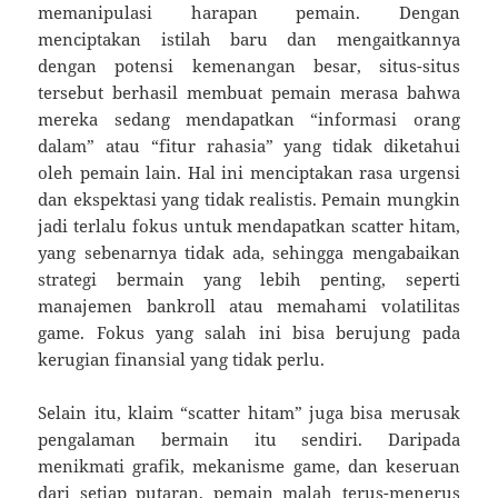
memanipulasi harapan pemain. Dengan
menciptakan istilah baru dan mengaitkannya
dengan potensi kemenangan besar, situs-situs
tersebut berhasil membuat pemain merasa bahwa
mereka sedang mendapatkan “informasi orang
dalam” atau “fitur rahasia” yang tidak diketahui
oleh pemain lain. Hal ini menciptakan rasa urgensi
dan ekspektasi yang tidak realistis. Pemain mungkin
jadi terlalu fokus untuk mendapatkan scatter hitam,
yang sebenarnya tidak ada, sehingga mengabaikan
strategi bermain yang lebih penting, seperti
manajemen bankroll atau memahami volatilitas
game. Fokus yang salah ini bisa berujung pada
kerugian finansial yang tidak perlu.
Selain itu, klaim “scatter hitam” juga bisa merusak
pengalaman bermain itu sendiri. Daripada
menikmati grafik, mekanisme game, dan keseruan
dari setiap putaran, pemain malah terus-menerus