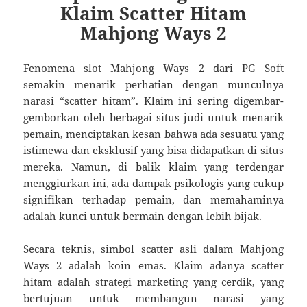
Klaim Scatter Hitam
Mahjong Ways 2
Fenomena slot Mahjong Ways 2 dari PG Soft
semakin menarik perhatian dengan munculnya
narasi “scatter hitam”. Klaim ini sering digembar-
gemborkan oleh berbagai situs judi untuk menarik
pemain, menciptakan kesan bahwa ada sesuatu yang
istimewa dan eksklusif yang bisa didapatkan di situs
mereka. Namun, di balik klaim yang terdengar
menggiurkan ini, ada dampak psikologis yang cukup
signifikan terhadap pemain, dan memahaminya
adalah kunci untuk bermain dengan lebih bijak.
Secara teknis, simbol scatter asli dalam Mahjong
Ways 2 adalah koin emas. Klaim adanya scatter
hitam adalah strategi marketing yang cerdik, yang
bertujuan untuk membangun narasi yang