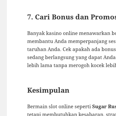
7.
Cari Bonus dan Promo
Banyak kasino online menawarkan b
membantu Anda memperpanjang ses
taruhan Anda. Cek apakah ada bonu
sedang berlangsung yang dapat And
lebih lama tanpa merogoh kocek lebi
Kesimpulan
Bermain slot online seperti
Sugar Ru
tetapi membutuhkan kesabaran, stra