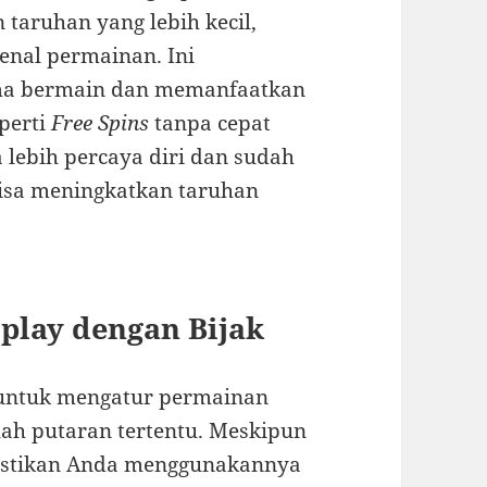
taruhan yang lebih kecil,
enal permainan. Ini
ma bermain dan memanfaatkan
perti
Free Spins
tanpa cepat
 lebih percaya diri dan sudah
sa meningkatkan taruhan
play dengan Bijak
ntuk mengatur permainan
lah putaran tertentu. Meskipun
pastikan Anda menggunakannya