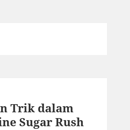
n Trik dalam
ine Sugar Rush