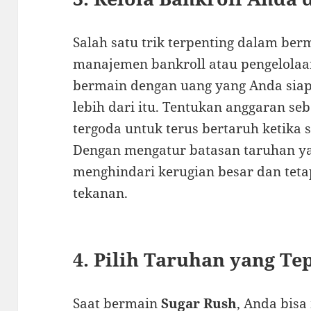
Salah satu trik terpenting dalam berm
manajemen bankroll atau pengelolaa
bermain dengan uang yang Anda siap
lebih dari itu. Tentukan anggaran se
tergoda untuk terus bertaruh ketika
Dengan mengatur batasan taruhan yan
menghindari kerugian besar dan tet
tekanan.
4.
Pilih Taruhan yang Te
Saat bermain
Sugar Rush
, Anda bisa