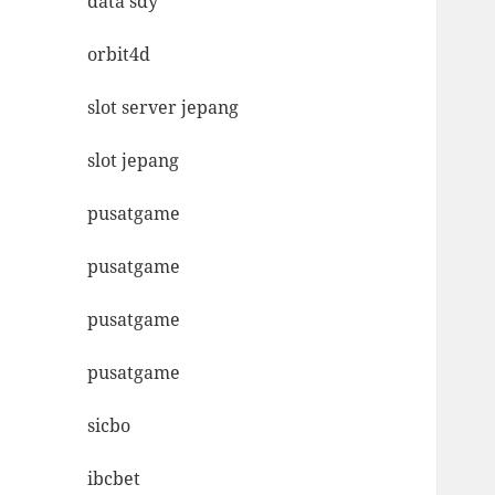
data sdy
orbit4d
slot server jepang
slot jepang
pusatgame
pusatgame
pusatgame
pusatgame
sicbo
ibcbet