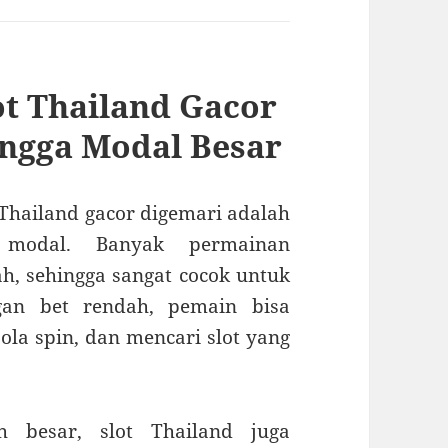
ot Thailand Gacor
ingga Modal Besar
 Thailand gacor digemari adalah
n modal. Banyak permainan
 sehingga sangat cocok untuk
gan bet rendah, pemain bisa
a spin, dan mencari slot yang
 besar, slot Thailand juga