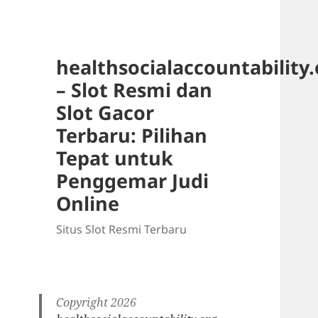
healthsocialaccountability
– Slot Resmi dan
Slot Gacor
Terbaru: Pilihan
Tepat untuk
Penggemar Judi
Online
Situs Slot Resmi Terbaru
Copyright 2026