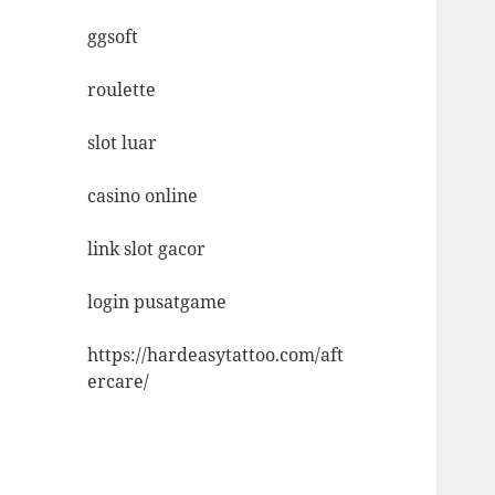
ggsoft
roulette
slot luar
casino online
link slot gacor
login pusatgame
https://hardeasytattoo.com/aft
ercare/