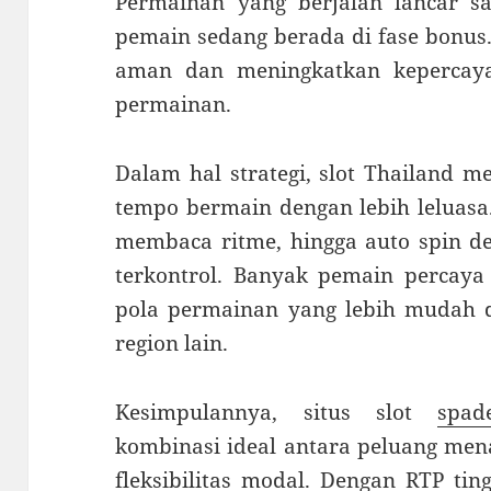
Permainan yang berjalan lancar sa
pemain sedang berada di fase bonus.
aman dan meningkatkan kepercaya
permainan.
Dalam hal strategi, slot Thailand
tempo bermain dengan lebih leluasa
membaca ritme, hingga auto spin de
terkontrol. Banyak pemain percaya
pola permainan yang lebih mudah di
region lain.
Kesimpulannya, situs slot
spad
kombinasi ideal antara peluang me
fleksibilitas modal. Dengan RTP tingg