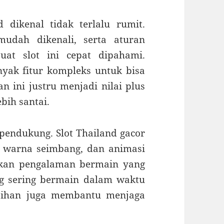
 dikenal tidak terlalu rumit.
mudah dikenali, serta aturan
at slot ini cepat dipahami.
yak fitur kompleks untuk bisa
 ini justru menjadi nilai plus
bih santai.
 pendukung. Slot Thailand gacor
, warna seimbang, dan animasi
ikan pengalaman bermain yang
g sering bermain dalam waktu
ebihan juga membantu menjaga