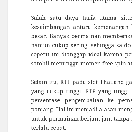
Salah satu daya tarik utama sit
keseimbangan antara kemenangan 
besar. Banyak permainan memberikan 
namun cukup sering, sehingga saldo 
seperti ini dianggap ideal karena p
sambil menunggu momen free spin a
Selain itu, RTP pada slot Thailand
yang cukup tinggi. RTP yang ting
persentase pengembalian ke pem
panjang. Hal ini menjadi alasan meng
untuk permainan berjam-jam tanpa r
terlalu cepat.