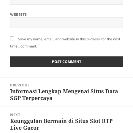
WEBSITE
Save my name, email, and website in this browser for the next
time I comment.
Post
PREVIOUS
navigation
Informasi Lengkap Mengenai Situs Data
Previous
SGP Terpercaya
post:
NEXT
Keunggulan Bermain di Situs Slot RTP
Next
Live Gacor
post: