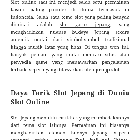
Slot online saat ini menjadi salah satu permainan
kasino paling populer di dunia, termasuk di
Indonesia. Salah satu tema slot yang paling banyak
diminati adalah
slot gacor jepang
, yang
menghadirkan nuansa budaya Jepang secara
autentik—mulai dari simbol-simbol tradisional
hingga musik latar yang khas. Di tengah tren ini,
banyak pemain yang mulai mencari situs atau
penyedia game yang menawarkan pengalaman
terbaik, seperti yang ditawarkan oleh
pro jp slot
.
Daya Tarik Slot Jepang di Dunia
Slot Online
Slot Jepang memiliki ciri khas yang membedakannya
dari tema slot lainnya. Permainan ini biasanya
menghadirkan elemen budaya Jepang, seperti