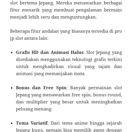
slot bertema Jepang. Mereka menawarkan berbagai
fitur menarik yang membuat pengalaman bermain
menjadi lebih seru dan menguntungkan.
Beberapa fitur andalan yang biasanya tersedia di pro
jp slot antara lain:
Grafis HD dan Animasi Halus
: Slot Jepang yang
disediakan menggunakan teknologi grafis terkini
untuk menghadirkan visual yang tajam dan
animasi yang memanjakan mata.
Bonus dan Free Spin
: Banyak permainan slot
Jepang yang menawarkan free spin, bonus round,
dan multiplier yang besar untuk meningkatkan
peluang menang.
Tema Variatif
: Dari tema anime hingga sejarah
Jepang kuno, pemain bisa memilih game dengan