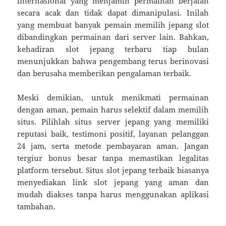
internasional yang menjamin permainan berjalan
secara acak dan tidak dapat dimanipulasi. Inilah
yang membuat banyak pemain memilih jepang slot
dibandingkan permainan dari server lain. Bahkan,
kehadiran slot jepang terbaru tiap bulan
menunjukkan bahwa pengembang terus berinovasi
dan berusaha memberikan pengalaman terbaik.
Meski demikian, untuk menikmati permainan
dengan aman, pemain harus selektif dalam memilih
situs. Pilihlah situs server jepang yang memiliki
reputasi baik, testimoni positif, layanan pelanggan
24 jam, serta metode pembayaran aman. Jangan
tergiur bonus besar tanpa memastikan legalitas
platform tersebut. Situs slot jepang terbaik biasanya
menyediakan link slot jepang yang aman dan
mudah diakses tanpa harus menggunakan aplikasi
tambahan.