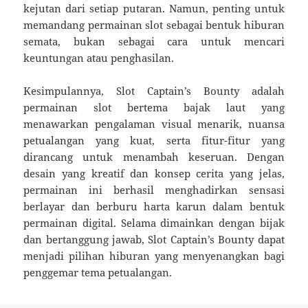
kejutan dari setiap putaran. Namun, penting untuk
memandang permainan slot sebagai bentuk hiburan
semata, bukan sebagai cara untuk mencari
keuntungan atau penghasilan.
Kesimpulannya, Slot Captain’s Bounty adalah
permainan slot bertema bajak laut yang
menawarkan pengalaman visual menarik, nuansa
petualangan yang kuat, serta fitur-fitur yang
dirancang untuk menambah keseruan. Dengan
desain yang kreatif dan konsep cerita yang jelas,
permainan ini berhasil menghadirkan sensasi
berlayar dan berburu harta karun dalam bentuk
permainan digital. Selama dimainkan dengan bijak
dan bertanggung jawab, Slot Captain’s Bounty dapat
menjadi pilihan hiburan yang menyenangkan bagi
penggemar tema petualangan.