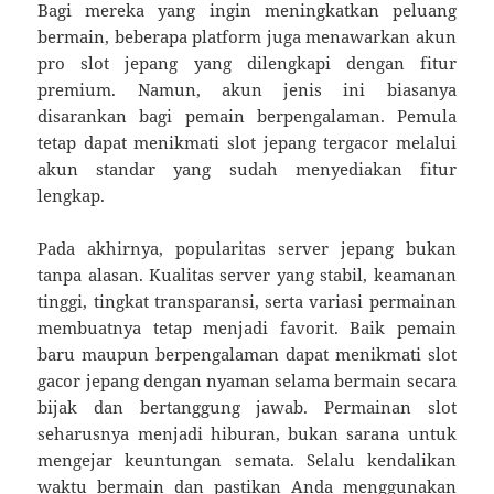
Bagi mereka yang ingin meningkatkan peluang
bermain, beberapa platform juga menawarkan akun
pro slot jepang yang dilengkapi dengan fitur
premium. Namun, akun jenis ini biasanya
disarankan bagi pemain berpengalaman. Pemula
tetap dapat menikmati slot jepang tergacor melalui
akun standar yang sudah menyediakan fitur
lengkap.
Pada akhirnya, popularitas server jepang bukan
tanpa alasan. Kualitas server yang stabil, keamanan
tinggi, tingkat transparansi, serta variasi permainan
membuatnya tetap menjadi favorit. Baik pemain
baru maupun berpengalaman dapat menikmati slot
gacor jepang dengan nyaman selama bermain secara
bijak dan bertanggung jawab. Permainan slot
seharusnya menjadi hiburan, bukan sarana untuk
mengejar keuntungan semata. Selalu kendalikan
waktu bermain dan pastikan Anda menggunakan