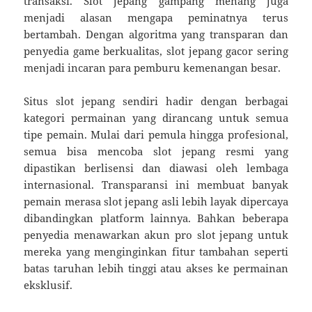
transaksi. Slot jepang gampang menang juga
menjadi alasan mengapa peminatnya terus
bertambah. Dengan algoritma yang transparan dan
penyedia game berkualitas, slot jepang gacor sering
menjadi incaran para pemburu kemenangan besar.
Situs slot jepang sendiri hadir dengan berbagai
kategori permainan yang dirancang untuk semua
tipe pemain. Mulai dari pemula hingga profesional,
semua bisa mencoba slot jepang resmi yang
dipastikan berlisensi dan diawasi oleh lembaga
internasional. Transparansi ini membuat banyak
pemain merasa slot jepang asli lebih layak dipercaya
dibandingkan platform lainnya. Bahkan beberapa
penyedia menawarkan akun pro slot jepang untuk
mereka yang menginginkan fitur tambahan seperti
batas taruhan lebih tinggi atau akses ke permainan
eksklusif.