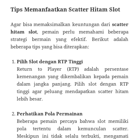
Tips Memanfaatkan Scatter Hitam Slot
Agar bisa memaksimalkan keuntungan dari
scatter
hitam slot
, pemain perlu memahami beberapa
strategi bermain yang efektif. Berikut adalah
beberapa tips yang bisa diterapkan:
Pilih Slot dengan RTP Tinggi
Return to Player (RTP) adalah persentase
kemenangan yang dikembalikan kepada pemain
dalam jangka panjang. Pilih slot dengan RTP
tinggi agar peluang mendapatkan scatter hitam
lebih besar.
Perhatikan Pola Permainan
Beberapa pemain percaya bahwa slot memiliki
pola tertentu dalam kemunculan scatter.
Meskipun ini tidak selalu terbukti, mengamati