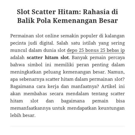
Slot Scatter Hitam: Rahasia di
Balik Pola Kemenangan Besar
Permainan slot online semakin populer di kalangan
pecinta judi digital. Salah satu istilah yang sering
muncul dalam dunia slot
depo 25 bonus 25 bebas ip
adalah
scatter hitam slot
. Banyak pemain percaya
bahwa simbol ini memiliki peran penting dalam
meningkatkan peluang kemenangan besar. Namun,
apa sebenarnya scatter hitam dalam permainan slot?
Bagaimana cara kerja dan manfaatnya? Artikel ini
akan membahas secara mendalam tentang scatter
hitam slot dan bagaimana pemain bisa
memanfaatkannya untuk mendapatkan keuntungan
lebih besar.