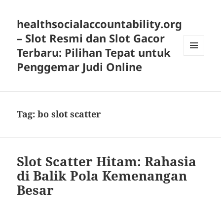
healthsocialaccountability.org
– Slot Resmi dan Slot Gacor
Terbaru: Pilihan Tepat untuk
MENU
Penggemar Judi Online
AND
WIDGETS
Tag:
bo slot scatter
Slot Scatter Hitam: Rahasia
di Balik Pola Kemenangan
Besar