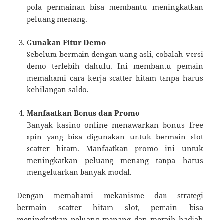
pola permainan bisa membantu meningkatkan
peluang menang.
Gunakan Fitur Demo
Sebelum bermain dengan uang asli, cobalah versi
demo terlebih dahulu. Ini membantu pemain
memahami cara kerja scatter hitam tanpa harus
kehilangan saldo.
Manfaatkan Bonus dan Promo
Banyak kasino online menawarkan bonus free
spin yang bisa digunakan untuk bermain slot
scatter hitam. Manfaatkan promo ini untuk
meningkatkan peluang menang tanpa harus
mengeluarkan banyak modal.
Dengan memahami mekanisme dan strategi
bermain scatter hitam slot, pemain bisa
meningkatkan peluang menang dan meraih hadiah