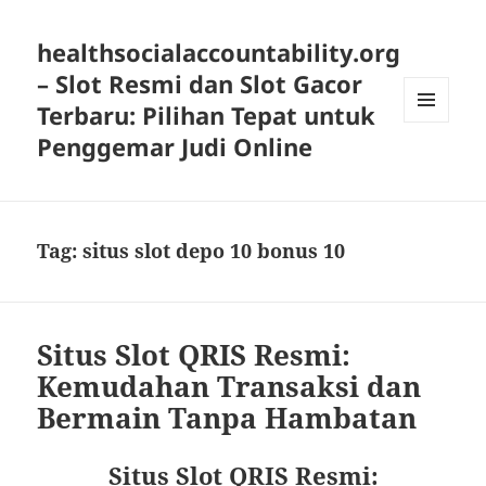
healthsocialaccountability.org
– Slot Resmi dan Slot Gacor
Terbaru: Pilihan Tepat untuk
MENU
Penggemar Judi Online
AND
WIDGETS
Tag:
situs slot depo 10 bonus 10
Situs Slot QRIS Resmi:
Kemudahan Transaksi dan
Bermain Tanpa Hambatan
Situs Slot QRIS Resmi: