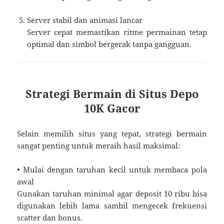
Server stabil dan animasi lancar
Server cepat memastikan ritme permainan tetap
optimal dan simbol bergerak tanpa gangguan.
Strategi Bermain di Situs Depo
10K Gacor
Selain memilih situs yang tepat, strategi bermain
sangat penting untuk meraih hasil maksimal:
• Mulai dengan taruhan kecil untuk membaca pola
awal
Gunakan taruhan minimal agar deposit 10 ribu bisa
digunakan lebih lama sambil mengecek frekuensi
scatter dan bonus.