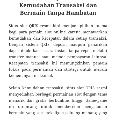
Kemudahan Transaksi dan
Bermain Tanpa Hambatan
Situs slot QRIS resmi kini menjadi pilihan utama
bagi para pemain slot online karena menawarkan
kemudahan dan kecepatan dalam setiap transaksi.
Dengan sistem QRIS, deposit maupun penarikan
dapat dilakukan secara instan tanpa repot melalui
transfer manual atau metode pembayaran lainnya.
Kecepatan transaksi ini memungkinkan pemain
fokus pada permainan dan strategi untuk meraih
kemenangan maksimal.
Selain kemudahan transaksi, situs slot QRIS resmi
menyediakan berbagai permainan slot dengan tema
menarik dan grafis berkualitas tinggi. Game-game
ini dirancang untuk memberikan pengalaman
bermain yang seru sekaligus peluang menang yang