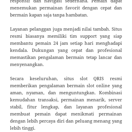
responsif dan navigasi sederhana. Pemain dapat
menemukan permainan favorit dengan cepat dan
bermain kapan saja tanpa hambatan.
Layanan pelanggan juga menjadi nilai tambah. Situs
resmi biasanya memiliki tim support yang siap
membantu pemain 24 jam setiap hari menghadapi
kendala. Dukungan yang cepat dan profesional
memastikan pengalaman bermain tetap lancar dan
menyenangkan.
Secara keseluruhan, situs slot QRIS resmi
memberikan pengalaman bermain slot online yang
aman, nyaman, dan menguntungkan. Kombinasi
kemudahan transaksi, permainan menarik, server
stabil, fitur lengkap, dan layanan profesional
membuat pemain dapat menikmati permainan
dengan lebih percaya diri dan peluang menang yang
lebih tinggi.