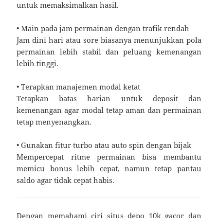
untuk memaksimalkan hasil.
• Main pada jam permainan dengan trafik rendah
Jam dini hari atau sore biasanya menunjukkan pola
permainan lebih stabil dan peluang kemenangan
lebih tinggi.
• Terapkan manajemen modal ketat
Tetapkan batas harian untuk deposit dan
kemenangan agar modal tetap aman dan permainan
tetap menyenangkan.
• Gunakan fitur turbo atau auto spin dengan bijak
Mempercepat ritme permainan bisa membantu
memicu bonus lebih cepat, namun tetap pantau
saldo agar tidak cepat habis.
Dengan memahami ciri situs depo 10k gacor dan