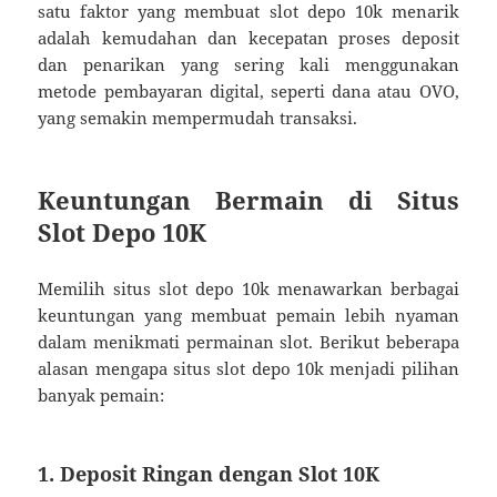
satu faktor yang membuat slot depo 10k menarik
adalah kemudahan dan kecepatan proses deposit
dan penarikan yang sering kali menggunakan
metode pembayaran digital, seperti dana atau OVO,
yang semakin mempermudah transaksi.
Keuntungan Bermain di Situs
Slot Depo 10K
Memilih situs slot depo 10k menawarkan berbagai
keuntungan yang membuat pemain lebih nyaman
dalam menikmati permainan slot. Berikut beberapa
alasan mengapa situs slot depo 10k menjadi pilihan
banyak pemain:
1. Deposit Ringan dengan Slot 10K