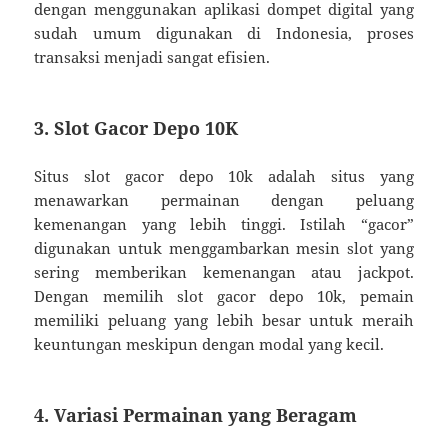
dengan menggunakan aplikasi dompet digital yang
sudah umum digunakan di Indonesia, proses
transaksi menjadi sangat efisien.
3. Slot Gacor Depo 10K
Situs slot gacor depo 10k adalah situs yang
menawarkan permainan dengan peluang
kemenangan yang lebih tinggi. Istilah “gacor”
digunakan untuk menggambarkan mesin slot yang
sering memberikan kemenangan atau jackpot.
Dengan memilih slot gacor depo 10k, pemain
memiliki peluang yang lebih besar untuk meraih
keuntungan meskipun dengan modal yang kecil.
4. Variasi Permainan yang Beragam