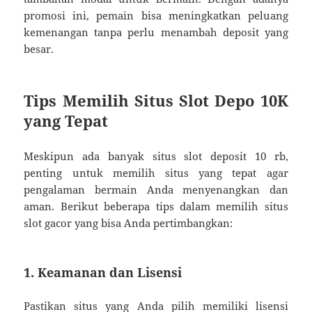
promosi ini, pemain bisa meningkatkan peluang
kemenangan tanpa perlu menambah deposit yang
besar.
Tips Memilih Situs Slot Depo 10K
yang Tepat
Meskipun ada banyak situs slot deposit 10 rb,
penting untuk memilih situs yang tepat agar
pengalaman bermain Anda menyenangkan dan
aman. Berikut beberapa tips dalam memilih situs
slot gacor yang bisa Anda pertimbangkan:
1. Keamanan dan Lisensi
Pastikan situs yang Anda pilih memiliki lisensi