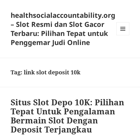
healthsocialaccountability.org
– Slot Resmi dan Slot Gacor
Terbaru: Pilihan Tepat untuk
MENU
Penggemar Judi Online
AND
WIDGETS
Tag:
link slot deposit 10k
Situs Slot Depo 10K: Pilihan
Tepat Untuk Pengalaman
Bermain Slot Dengan
Deposit Terjangkau