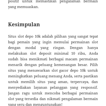
positif untuk memastikan pengalaman bermain
yang memuaskan.
Kesimpulan
Situs slot depo 10k adalah pilihan yang sangat tepat
bagi pemain yang ingin memulai permainan slot
dengan modal yang ringan. Dengan hanya
melakukan slot deposit minimal 10 ribu, Anda
sudah bisa menikmati berbagai macam permainan
menarik dengan peluang kemenangan besar. Pilih
situs yang menawarkan slot gacor depo 10k untuk
meningkatkan peluang menang Anda, serta pastikan
untuk memilih situs yang aman, terpercaya, dan
menyediakan layanan pelanggan yang responsif.
Jangan ragu untuk mencoba berbagai permainan
slot yang tersedia dan nikmati pengalaman bermain
yang seru dan menguntungkan!