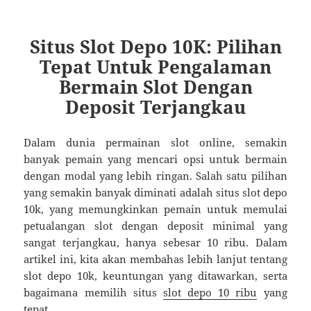
Situs Slot Depo 10K: Pilihan
Tepat Untuk Pengalaman
Bermain Slot Dengan
Deposit Terjangkau
Dalam dunia permainan slot online, semakin
banyak pemain yang mencari opsi untuk bermain
dengan modal yang lebih ringan. Salah satu pilihan
yang semakin banyak diminati adalah situs slot depo
10k, yang memungkinkan pemain untuk memulai
petualangan slot dengan deposit minimal yang
sangat terjangkau, hanya sebesar 10 ribu. Dalam
artikel ini, kita akan membahas lebih lanjut tentang
slot depo 10k, keuntungan yang ditawarkan, serta
bagaimana memilih situs
slot depo 10 ribu
yang
tepat.