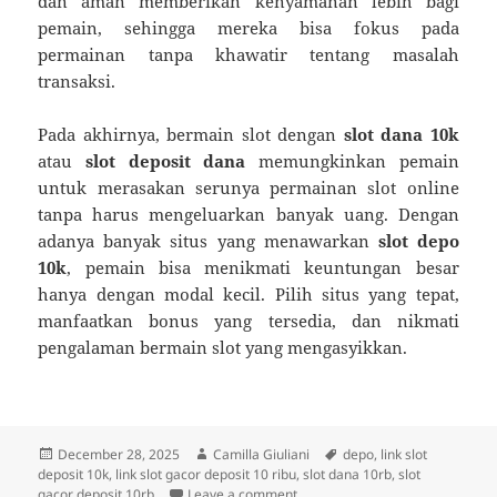
dan aman memberikan kenyamanan lebih bagi
pemain, sehingga mereka bisa fokus pada
permainan tanpa khawatir tentang masalah
transaksi.
Pada akhirnya, bermain slot dengan
slot dana 10k
atau
slot deposit dana
memungkinkan pemain
untuk merasakan serunya permainan slot online
tanpa harus mengeluarkan banyak uang. Dengan
adanya banyak situs yang menawarkan
slot depo
10k
, pemain bisa menikmati keuntungan besar
hanya dengan modal kecil. Pilih situs yang tepat,
manfaatkan bonus yang tersedia, dan nikmati
pengalaman bermain slot yang mengasyikkan.
Posted
Author
Tags
December 28, 2025
Camilla Giuliani
depo
,
link slot
on
deposit 10k
,
link slot gacor deposit 10 ribu
,
slot dana 10rb
,
slot
on Menikmati Keuntungan Bermai
gacor deposit 10rb
Leave a comment