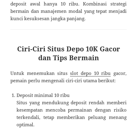
deposit awal hanya 10 ribu. Kombinasi strategi
bermain dan manajemen modal yang tepat menjadi
kunci kesuksesan jangka panjang.
Ciri-Ciri Situs Depo 10K Gacor
dan Tips Bermain
Untuk menemukan situs
slot depo 10 ribu
gacor,
pemain perlu mengenali ciri-ciri utama berikut:
Deposit minimal 10 ribu
Situs yang mendukung deposit rendah memberi
kesempatan mencoba permainan dengan risiko
terkendali, tetap memberikan peluang menang
optimal.