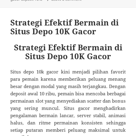
Strategi Efektif Bermain di
Situs Depo 10K Gacor
Strategi Efektif Bermain di
Situs Depo 10K Gacor
Situs depo 10k gacor kini menjadi pilihan favorit
para pemain karena memberikan peluang menang
besar dengan modal yang masih terjangkau. Dengan
deposit awal 10 ribu, pemain bisa mencoba berbagai
permainan slot yang menyediakan scatter dan bonus
yang sering muncul. Situs gacor menghadirkan
pengalaman bermain lancar, server stabil, animasi
halus, dan ritme permainan konsisten sehingga
setiap putaran memberi peluang maksimal untuk