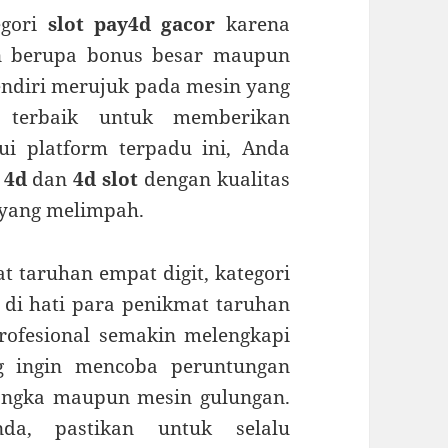
egori
slot pay4d gacor
karena
an berupa bonus besar maupun
ndiri merujuk pada mesin yang
 terbaik untuk memberikan
i platform terpadu ini, Anda
 4d
dan
4d slot
dengan kualitas
f yang melimpah.
t taruhan empat digit, kategori
 di hati para penikmat taruhan
ofesional semakin melengkapi
g ingin mencoba peruntungan
angka maupun mesin gulungan.
da, pastikan untuk selalu