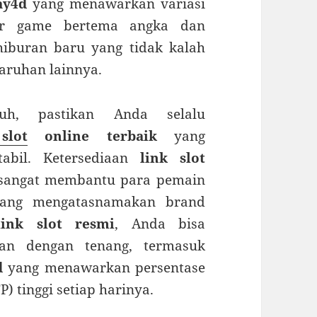
ay4d
yang menawarkan variasi
mar game bertema angka dan
 hiburan baru yang tidak kalah
aruhan lainnya.
uh, pastikan Anda selalu
slot
online terbaik
yang
abil. Ketersediaan
link slot
angat membantu para pemain
 yang mengatasnamakan brand
link slot resmi
, Anda bisa
uhan dengan tenang, termasuk
d
yang menawarkan persentase
P) tinggi setiap harinya.