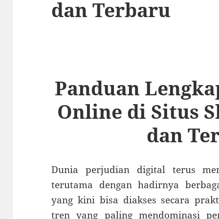
dan Terbaru
Panduan Lengkap
Online di Situs 
dan Te
Dunia perjudian digital terus m
terutama dengan hadirnya berbag
yang kini bisa diakses secara prakt
tren yang paling mendominasi pe