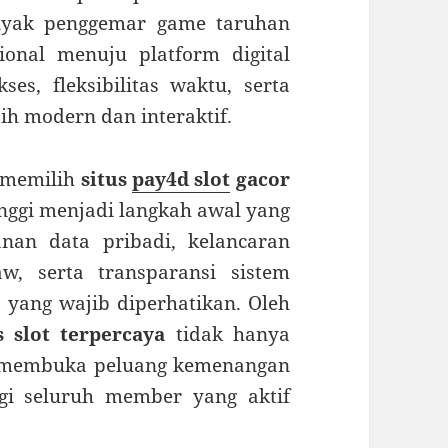
nyak penggemar game taruhan
ional menuju platform digital
, fleksibilitas waktu, serta
h modern dan interaktif.
 memilih
situs
pay4d slot
gacor
inggi menjadi langkah awal yang
nan data pribadi, kelancaran
w, serta transparansi sistem
yang wajib diperhatikan. Oleh
s slot terpercaya
tidak hanya
a membuka peluang kemenangan
gi seluruh member yang aktif