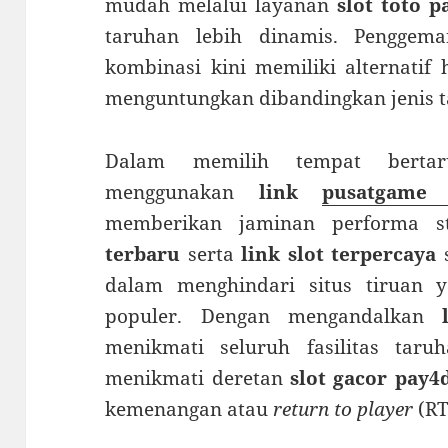
mudah melalui layanan
slot toto p
taruhan lebih dinamis. Pengge
kombinasi kini memiliki alternatif
menguntungkan dibandingkan jenis t
Dalam memilih tempat bertar
menggunakan
link
pusatgame 
memberikan jaminan performa st
terbaru
serta
link slot terpercaya
s
dalam menghindari situs tiruan
populer. Dengan mengandalkan
menikmati seluruh fasilitas tar
menikmati deretan
slot gacor pay4
kemenangan atau
return to player
(RT