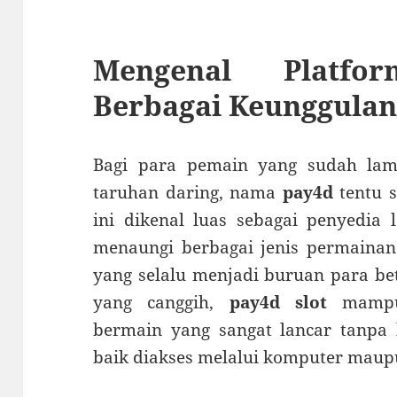
Mengenal Platf
Berbagai Keunggulan 
Bagi para pemain yang sudah lam
taruhan daring, nama
pay4d
tentu s
ini dikenal luas sebagai penyedia
menaungi berbagai jenis permaina
yang selalu menjadi buruan para bett
yang canggih,
pay4d slot
mampu 
bermain yang sangat lancar tanpa 
baik diakses melalui komputer maupu