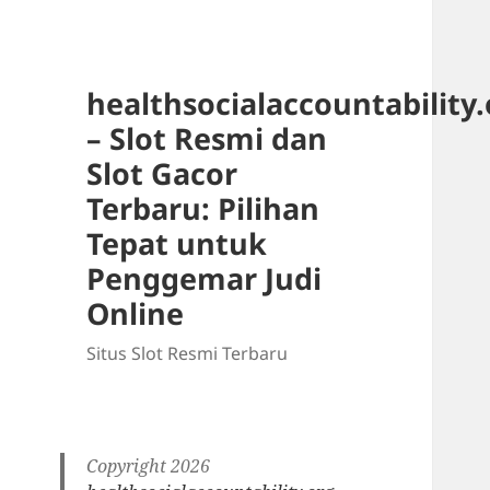
healthsocialaccountability
– Slot Resmi dan
Slot Gacor
Terbaru: Pilihan
Tepat untuk
Penggemar Judi
Online
Situs Slot Resmi Terbaru
Copyright 2026