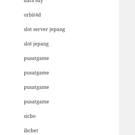
data sdy
orbit4d
slot server jepang
slot jepang
pusatgame
pusatgame
pusatgame
pusatgame
sicbo
ibcbet