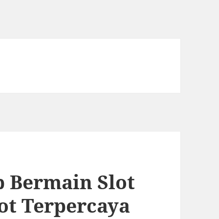
 Bermain Slot
lot Terpercaya