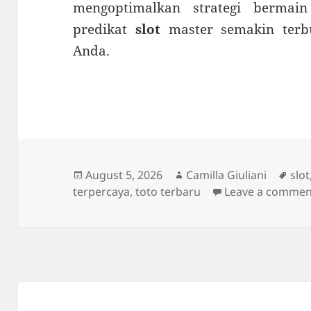
mengoptimalkan strategi bermai
predikat
slot
master semakin terbu
Anda.
Posted
Author
Tag
August 5, 2026
Camilla Giuliani
slot
on
terpercaya
,
toto terbaru
Leave a commen