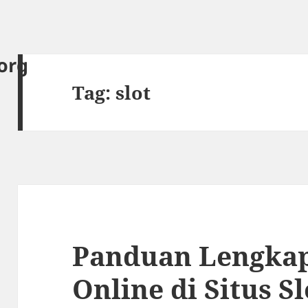
.org
Tag:
slot
Panduan Lengkap
Online di Situs S