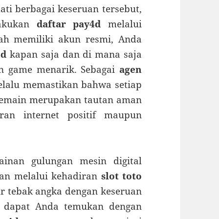
ti berbagai keseruan tersebut,
lakukan
daftar pay4d
melalui
lah memiliki akun resmi, Anda
4d
kapan saja dan di mana saja
an game menarik. Sebagai
agen
selalu memastikan bahwa setiap
pemain merupakan tautan aman
ran internet positif maupun
inan gulungan mesin digital
rkan melalui kehadiran
slot toto
 tebak angka dengan keseruan
i dapat Anda temukan dengan