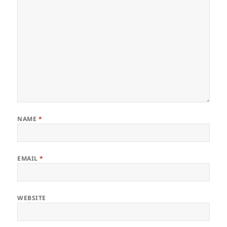
NAME
*
EMAIL
*
WEBSITE