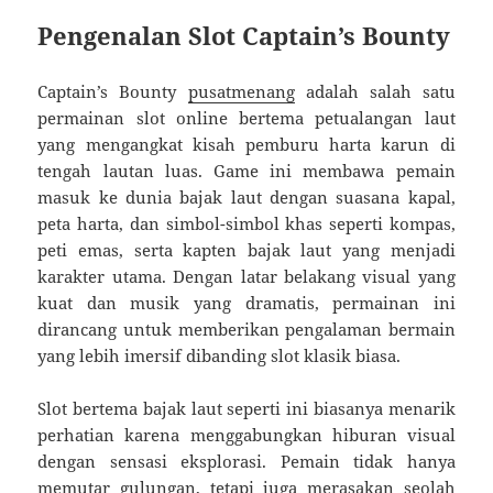
Pengenalan Slot Captain’s Bounty
Captain’s Bounty
pusatmenang
adalah salah satu
permainan slot online bertema petualangan laut
yang mengangkat kisah pemburu harta karun di
tengah lautan luas. Game ini membawa pemain
masuk ke dunia bajak laut dengan suasana kapal,
peta harta, dan simbol-simbol khas seperti kompas,
peti emas, serta kapten bajak laut yang menjadi
karakter utama. Dengan latar belakang visual yang
kuat dan musik yang dramatis, permainan ini
dirancang untuk memberikan pengalaman bermain
yang lebih imersif dibanding slot klasik biasa.
Slot bertema bajak laut seperti ini biasanya menarik
perhatian karena menggabungkan hiburan visual
dengan sensasi eksplorasi. Pemain tidak hanya
memutar gulungan, tetapi juga merasakan seolah