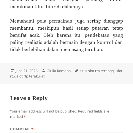
menikmati fitur-fitur di dalamnya.
Memahami pola permainan juga sering dianggap
membantu, meskipun hasil setiap putaran tetap
bersifat acak. Oleh karena itu, pendekatan yang
paling realistis adalah bermain dengan kontrol dan
tidak berlebihan dalam memasang taruhan.
Posted
Author
Tags
June 21, 2026
Giulia Romano
situs slot rtp tertinggi
,
slot
on
rtp
,
slot rtp terakurat
Leave a Reply
Your email address will not be published.
Required fields are
marked
*
COMMENT
*