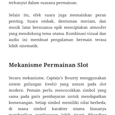
terhanyut dalam suasana permainan.
Selain itu, efek suara juga memainkan peran
penting. Suara ombak, dentuman meriam, dan
musik latar bernuansa epik menciptakan atmosfer
yang mendukung tema utama. Kombinasi visual dan
audio ini membuat pengalaman bermain terasa
lebih sinematik.
Mekanisme Permainan Slot
Secara mekanisme, Captain’s Bounty menggunakan
sistem gulungan (reels) yang umum pada slot
modern. Pemain perlu mencocokkan simbol yang
sama pada garis pembayaran untuk mendapatkan
kemenangan. Setiap simbol memiliki nilai berbeda,
di mana simbol karakter utama biasanya
memberikan pembayaran lebih tinggi dibanding