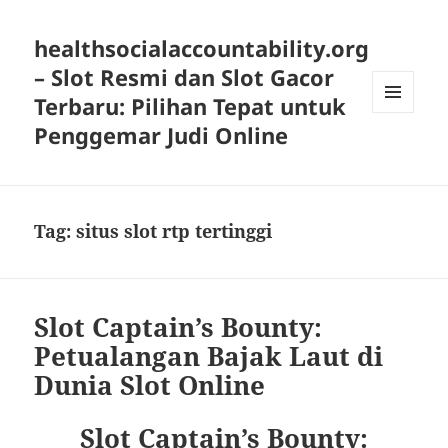
healthsocialaccountability.org
– Slot Resmi dan Slot Gacor
Terbaru: Pilihan Tepat untuk
MENU
Penggemar Judi Online
AND
WIDGETS
Tag:
situs slot rtp tertinggi
Slot Captain’s Bounty:
Petualangan Bajak Laut di
Dunia Slot Online
Slot Captain’s Bounty: