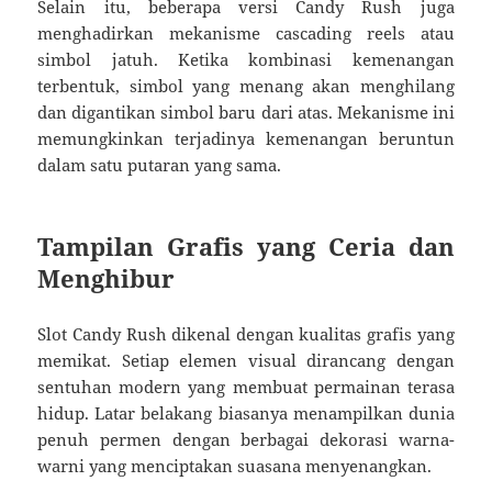
Selain itu, beberapa versi Candy Rush juga
menghadirkan mekanisme cascading reels atau
simbol jatuh. Ketika kombinasi kemenangan
terbentuk, simbol yang menang akan menghilang
dan digantikan simbol baru dari atas. Mekanisme ini
memungkinkan terjadinya kemenangan beruntun
dalam satu putaran yang sama.
Tampilan Grafis yang Ceria dan
Menghibur
Slot Candy Rush dikenal dengan kualitas grafis yang
memikat. Setiap elemen visual dirancang dengan
sentuhan modern yang membuat permainan terasa
hidup. Latar belakang biasanya menampilkan dunia
penuh permen dengan berbagai dekorasi warna-
warni yang menciptakan suasana menyenangkan.