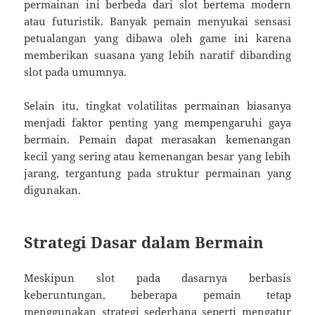
permainan ini berbeda dari slot bertema modern
atau futuristik. Banyak pemain menyukai sensasi
petualangan yang dibawa oleh game ini karena
memberikan suasana yang lebih naratif dibanding
slot pada umumnya.
Selain itu, tingkat volatilitas permainan biasanya
menjadi faktor penting yang mempengaruhi gaya
bermain. Pemain dapat merasakan kemenangan
kecil yang sering atau kemenangan besar yang lebih
jarang, tergantung pada struktur permainan yang
digunakan.
Strategi Dasar dalam Bermain
Meskipun slot pada dasarnya berbasis
keberuntungan, beberapa pemain tetap
menggunakan strategi sederhana seperti mengatur