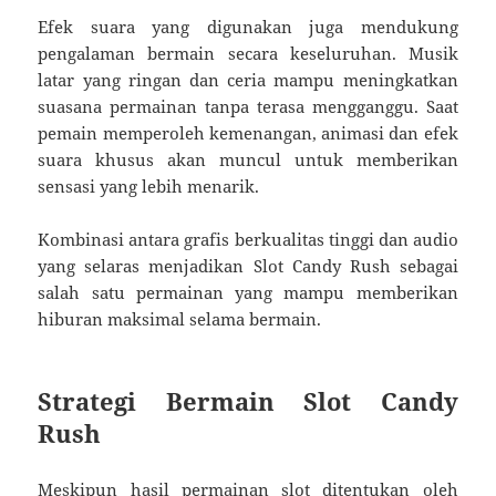
Efek suara yang digunakan juga mendukung
pengalaman bermain secara keseluruhan. Musik
latar yang ringan dan ceria mampu meningkatkan
suasana permainan tanpa terasa mengganggu. Saat
pemain memperoleh kemenangan, animasi dan efek
suara khusus akan muncul untuk memberikan
sensasi yang lebih menarik.
Kombinasi antara grafis berkualitas tinggi dan audio
yang selaras menjadikan Slot Candy Rush sebagai
salah satu permainan yang mampu memberikan
hiburan maksimal selama bermain.
Strategi Bermain Slot Candy
Rush
Meskipun hasil permainan slot ditentukan oleh