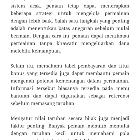
sistem acak, pemain tetap dapat menerapkan
beberapa strategi untuk mengelola permainan
dengan lebih baik. Salah satu langkah yang penting
adalah menentukan batas anggaran sebelum mulai
bermain. Dengan cara ini, pemain dapat menikmati
permainan tanpa khawatir mengeluarkan dana
melebihi kemampuan.
Selain itu, memahami tabel pembayaran dan fitur
bonus yang tersedia juga dapat membantu pemain
mengenali potensi kemenangan dalam permainan.
Informasi tersebut biasanya tersedia pada menu
bantuan dan dapat digunakan sebagai referensi
sebelum memasang taruhan.
Mengatur nilai taruhan secara bijak juga menjadi
faktor penting. Banyak pemain memilih memulai
dengan taruhan kecil untuk memahami pola