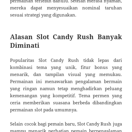
permainan terlebih dahulu. Setelah merasa nyaman,
mereka dapat menyesuaikan nominal taruhan
sesuai strategi yang digunakan.
Alasan Slot Candy Rush Banyak
Diminati
Popularitas Slot Candy Rush tidak lepas dari
kombinasi tema yang unik, fitur bonus yang
menarik, dan tampilan visual yang memukau.
Permainan ini menawarkan pengalaman bermain
yang ringan namun tetap menghadirkan peluang
kemenangan yang kompetitif. Tema permen yang
ceria memberikan suasana berbeda dibandingkan
permainan slot pada umumnya.
Selain cocok bagi pemain baru, Slot Candy Rush juga
mampu menarik perhatian pemain berpengalaman