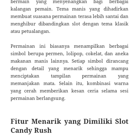
bermain yang menyenangkan bagi berbagai
kalangan pemain. Tema manis yang dihadirkan
membuat suasana permainan terasa lebih santai dan
menghibur dibandingkan slot dengan tema klasik
atau petualangan.
Permainan ini biasanya menampilkan berbagai
simbol berupa permen, lolipop, cokelat, dan aneka
makanan manis lainnya. Setiap simbol dirancang
dengan detail yang menarik sehingga mampu
menciptakan tampilan permainan yang
memanjakan mata. Selain itu, kombinasi warna
yang cerah memberikan kesan ceria selama sesi
permainan berlangsung.
Fitur Menarik yang Dimiliki Slot
Candy Rush