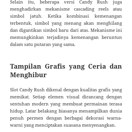
Selain itu, beberapa versi Candy Rush juga
menghadirkan mekanisme cascading reels atau
simbol jatuh. Ketika kombinasi kemenangan
terbentuk, simbol yang menang akan menghilang
dan digantikan simbol baru dari atas. Mekanisme ini
memungkinkan terjadinya kemenangan beruntun
dalam satu putaran yang sama.
Tampilan Grafis yang Ceria dan
Menghibur
Slot Candy Rush dikenal dengan kualitas grafis yang
memikat. Setiap elemen visual dirancang dengan
sentuhan modern yang membuat permainan terasa
hidup. Latar belakang biasanya menampilkan dunia
penuh permen dengan berbagai dekorasi warna-
warni yang menciptakan suasana menyenangkan.