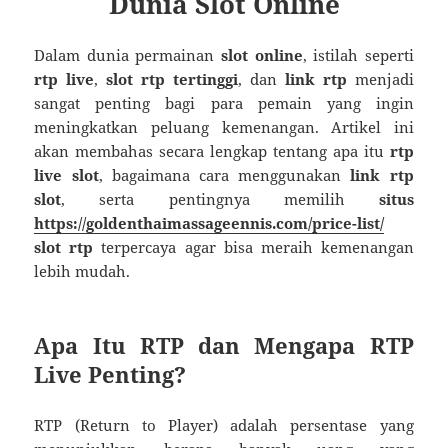
Dunia Slot Online
Dalam dunia permainan
slot online
, istilah seperti
rtp live
,
slot rtp tertinggi
, dan
link rtp
menjadi
sangat penting bagi para pemain yang ingin
meningkatkan peluang kemenangan. Artikel ini
akan membahas secara lengkap tentang apa itu
rtp
live slot
, bagaimana cara menggunakan
link rtp
slot
, serta pentingnya memilih
situs
https://goldenthaimassageennis.com/price-list/
slot rtp
terpercaya agar bisa meraih kemenangan
lebih mudah.
Apa Itu RTP dan Mengapa RTP
Live Penting?
RTP (Return to Player) adalah persentase yang