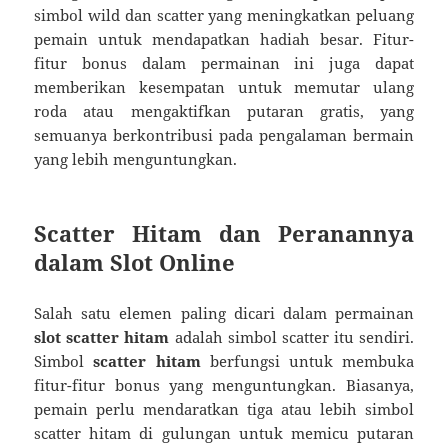
simbol
wild
dan
scatter
yang
meningkatkan
peluang
pemain
untuk
mendapatkan
hadiah
besar.
Fitur-
fitur
bonus
dalam
permainan
ini
juga
dapat
memberikan
kesempatan
untuk
memutar
ulang
roda
atau
mengaktifkan
putaran
gratis,
yang
semuanya
berkontribusi
pada
pengalaman
bermain
yang
lebih
menguntungkan.
Scatter
Hitam
dan
Peranannya
dalam
Slot
Online
Salah
satu
elemen
paling
dicari
dalam
permainan
slot
scatter
hitam
adalah
simbol
scatter
itu
sendiri.
Simbol
scatter
hitam
berfungsi
untuk
membuka
fitur-
fitur
bonus
yang
menguntungkan.
Biasanya,
pemain
perlu
mendaratkan
tiga
atau
lebih
simbol
scatter
hitam
di
gulungan
untuk
memicu
putaran