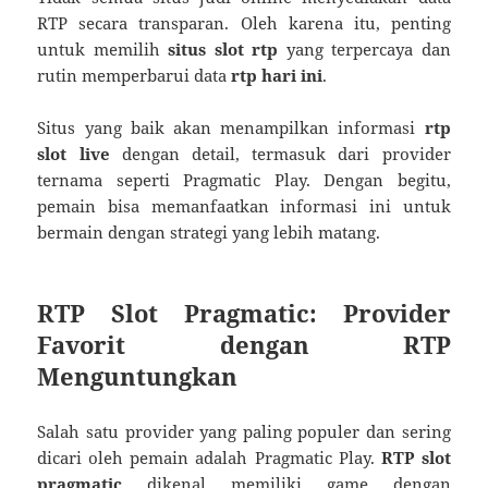
RTP secara transparan. Oleh karena itu, penting
untuk memilih
situs slot rtp
yang terpercaya dan
rutin memperbarui data
rtp hari ini
.
Situs yang baik akan menampilkan informasi
rtp
slot live
dengan detail, termasuk dari provider
ternama seperti Pragmatic Play. Dengan begitu,
pemain bisa memanfaatkan informasi ini untuk
bermain dengan strategi yang lebih matang.
RTP Slot Pragmatic: Provider
Favorit dengan RTP
Menguntungkan
Salah satu provider yang paling populer dan sering
dicari oleh pemain adalah Pragmatic Play.
RTP slot
pragmatic
dikenal memiliki game dengan