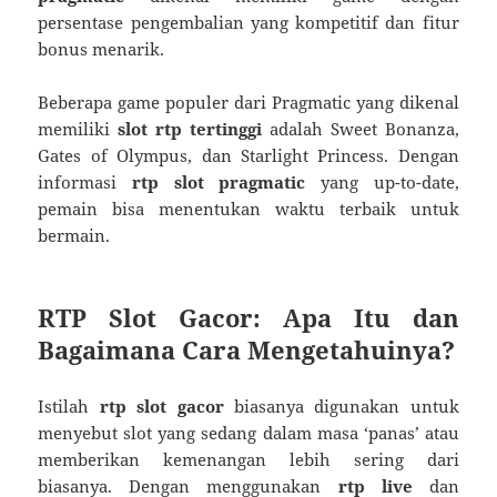
persentase pengembalian yang kompetitif dan fitur
bonus menarik.
Beberapa game populer dari Pragmatic yang dikenal
memiliki
slot rtp tertinggi
adalah Sweet Bonanza,
Gates of Olympus, dan Starlight Princess. Dengan
informasi
rtp slot pragmatic
yang up-to-date,
pemain bisa menentukan waktu terbaik untuk
bermain.
RTP Slot Gacor: Apa Itu dan
Bagaimana Cara Mengetahuinya?
Istilah
rtp slot gacor
biasanya digunakan untuk
menyebut slot yang sedang dalam masa ‘panas’ atau
memberikan kemenangan lebih sering dari
biasanya. Dengan menggunakan
rtp live
dan