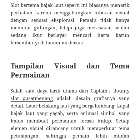
Slot bertema bajak laut seperti ini biasanya menarik
perhatian karena menggabungkan hiburan visual
dengan sensasi eksplorasi. Pemain tidak hanya
memutar gulungan, tetapi juga merasakan seolah
sedang ikut berlayar mencari harta karun
tersembunyi di lautan misterius.
Tampilan Visual dan Tema
Permainan
Salah satu daya tarik utama dari Captain’s Bounty
slot pusatmenang
adalah desain grafisnya yang
detail. Latar belakang laut yang bergelombang, kapal
bajak laut yang gagah, serta animasi simbol yang
halus membuat permainan terasa hidup. Setiap
elemen visual dirancang untuk memperkuat tema
petualangan, sehingga pemain lebih mudah