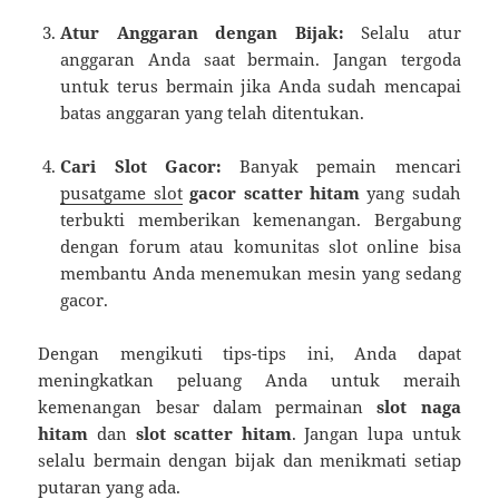
Atur
Anggaran
dengan
Bijak:
Selalu
atur
anggaran
Anda
saat
bermain.
Jangan
tergoda
untuk
terus
bermain
jika
Anda
sudah
mencapai
batas
anggaran
yang
telah
ditentukan.
Cari
Slot
Gacor:
Banyak
pemain
mencari
pusatgame slot
gacor
scatter
hitam
yang
sudah
terbukti
memberikan
kemenangan.
Bergabung
dengan
forum
atau
komunitas
slot
online
bisa
membantu
Anda
menemukan
mesin
yang
sedang
gacor.
Dengan
mengikuti
tips-
tips
ini,
Anda
dapat
meningkatkan
peluang
Anda
untuk
meraih
kemenangan
besar
dalam
permainan
slot
naga
hitam
dan
slot
scatter
hitam
.
Jangan
lupa
untuk
selalu
bermain
dengan
bijak
dan
menikmati
setiap
putaran
yang
ada.