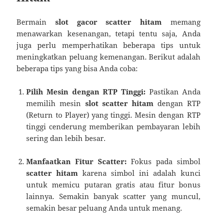
Bermain
slot
gacor
scatter
hitam
memang
menawarkan
kesenangan,
tetapi
tentu
saja,
Anda
juga
perlu
memperhatikan
beberapa
tips
untuk
meningkatkan
peluang
kemenangan.
Berikut
adalah
beberapa
tips
yang
bisa
Anda
coba:
Pilih
Mesin
dengan
RTP
Tinggi:
Pastikan
Anda
memilih
mesin
slot
scatter
hitam
dengan
RTP
(
Return
to
Player)
yang
tinggi.
Mesin
dengan
RTP
tinggi
cenderung
memberikan
pembayaran
lebih
sering
dan
lebih
besar.
Manfaatkan
Fitur
Scatter:
Fokus
pada
simbol
scatter
hitam
karena
simbol
ini
adalah
kunci
untuk
memicu
putaran
gratis
atau
fitur
bonus
lainnya.
Semakin
banyak
scatter
yang
muncul,
semakin
besar
peluang
Anda
untuk
menang.