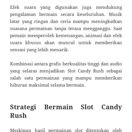
Efek suara yang digunakan juga mendukung
pengalaman bermain secara keseluruhan. Musik
latar yang ringan dan ceria mampu meningkatkan
suasana permainan tanpa terasa mengganggu. Saat
pemain memperoleh kemenangan, animasi dan efek
suara khusus akan muncul untuk memberikan
sensasi yang lebih menarik.
Kombinasi antara grafis berkualitas tinggi dan audio
yang selaras menjadikan Slot Candy Rush sebagai
salah satu permainan yang mampu memberikan
hiburan maksimal selama bermain.
Strategi Bermain Slot Candy
Rush
Meskipun hasil permainan slot ditentukan oleh