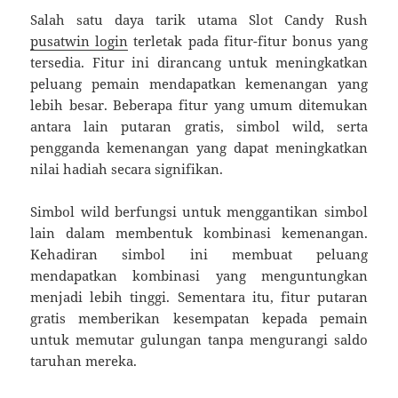
Salah satu daya tarik utama Slot Candy Rush
pusatwin login
terletak pada fitur-fitur bonus yang
tersedia. Fitur ini dirancang untuk meningkatkan
peluang pemain mendapatkan kemenangan yang
lebih besar. Beberapa fitur yang umum ditemukan
antara lain putaran gratis, simbol wild, serta
pengganda kemenangan yang dapat meningkatkan
nilai hadiah secara signifikan.
Simbol wild berfungsi untuk menggantikan simbol
lain dalam membentuk kombinasi kemenangan.
Kehadiran simbol ini membuat peluang
mendapatkan kombinasi yang menguntungkan
menjadi lebih tinggi. Sementara itu, fitur putaran
gratis memberikan kesempatan kepada pemain
untuk memutar gulungan tanpa mengurangi saldo
taruhan mereka.