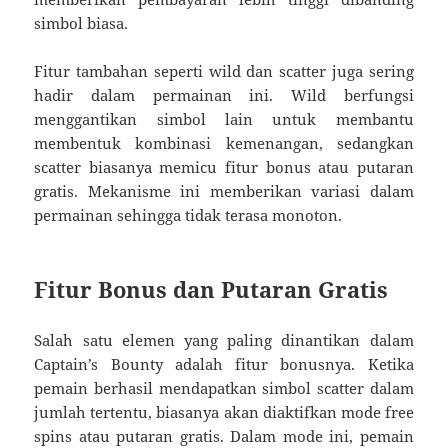
simbol biasa.
Fitur tambahan seperti wild dan scatter juga sering
hadir dalam permainan ini. Wild berfungsi
menggantikan simbol lain untuk membantu
membentuk kombinasi kemenangan, sedangkan
scatter biasanya memicu fitur bonus atau putaran
gratis. Mekanisme ini memberikan variasi dalam
permainan sehingga tidak terasa monoton.
Fitur Bonus dan Putaran Gratis
Salah satu elemen yang paling dinantikan dalam
Captain’s Bounty adalah fitur bonusnya. Ketika
pemain berhasil mendapatkan simbol scatter dalam
jumlah tertentu, biasanya akan diaktifkan mode free
spins atau putaran gratis. Dalam mode ini, pemain